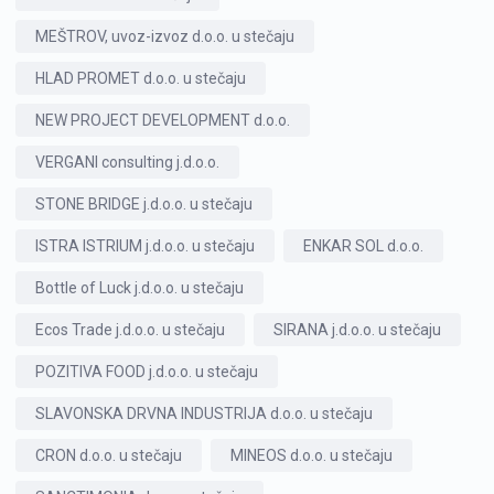
MEŠTROV, uvoz-izvoz d.o.o. u stečaju
HLAD PROMET d.o.o. u stečaju
NEW PROJECT DEVELOPMENT d.o.o.
VERGANI consulting j.d.o.o.
STONE BRIDGE j.d.o.o. u stečaju
ISTRA ISTRIUM j.d.o.o. u stečaju
ENKAR SOL d.o.o.
Bottle of Luck j.d.o.o. u stečaju
Ecos Trade j.d.o.o. u stečaju
SIRANA j.d.o.o. u stečaju
POZITIVA FOOD j.d.o.o. u stečaju
SLAVONSKA DRVNA INDUSTRIJA d.o.o. u stečaju
CRON d.o.o. u stečaju
MINEOS d.o.o. u stečaju