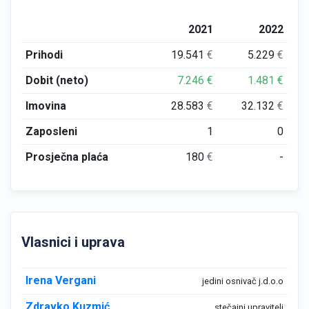
2021
2022
Prihodi
19.541
€
5.229
€
Dobit (neto)
7.246
€
1.481
€
Imovina
28.583
€
32.132
€
Zaposleni
1
0
Prosječna plaća
180
€
-
Vlasnici i uprava
Irena Vergani
jedini osnivač j.d.o.o
Zdravko Kuzmić
stečajni upravitelj