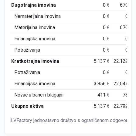
Dugotrajna imovina
0
€
670
€
Nematerijalna imovina
0
€
0
€
Materijalna imovina
0
€
670
€
Financijska imovina
0
€
0
€
Potraživanja
0
€
0
€
Kratkotrajna imovina
5.137
€
22.122
€
Potraživanja
0
€
0
€
Financijska imovina
3.856
€
22.044
€
Novac u banci i blagajni
411
€
78
€
Ukupno aktiva
5.137
€
22.792
€
ILVFactory jednostavno društvo s ograničenom odgovornošću