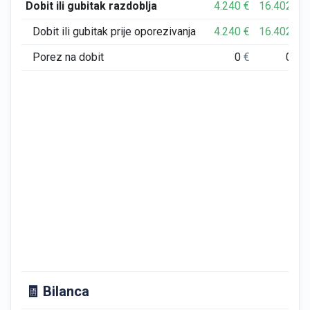
Dobit ili gubitak razdoblja
4.240
€
16.402
€
Dobit ili gubitak prije oporezivanja
4.240
€
16.402
€
Porez na dobit
0
€
0
€
🧾 Bilanca