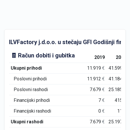
ILVFactory j.d.o.o. u stečaju GFI Godišnji financ
🧾 Račun dobiti i gubitka
2019
2020
Ukupni prihodi
11.919
€
41.599
€
Poslovni prihodi
11.912
€
41.184
€
Poslovni rashodi
7.679
€
25.185
€
Financijski prihodi
7
€
415
€
Financijski rashodi
0
€
11
€
Ukupni rashodi
7.679
€
25.197
€