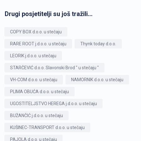
Drugi posjetitelji su još tražili...
COPY BOX d.o.o. u stečaju
RARE ROOT j.d.o.o. u stečaju
Thynk today d.o.o.
LEORIK j.d.o.o. u stečaju
STARČEVIĆ d.o.o. Slavonski Brod " u stečaju "
VH-COM d.o.o. u stečaju
NAMORNIK d.o.o. u stečaju
PLIMA OBUĆA d.o.o. u stečaju
UGOSTITELJSTVO HEREGA j.d.o.o. u stečaju
BUŽANČIĆ j.d.o.o. u stečaju
KUŠINEC-TRANSPORT d.o.o. u stečaju
PAJOLA d.o.o. u stečaju