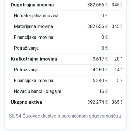
Dugotrajna imovina
382.656
€
345.018
Nematerijalna imovina
0
€
0
Materijalna imovina
382.656
€
345.018
Financijska imovina
0
€
0
Potraživanja
0
€
0
Kratkotrajna imovina
9.617
€
20.175
Potraživanja
4.260
€
14.101
Financijska imovina
5.340
€
5.899
Novac u banci i blagajni
16
€
175
Ukupno aktiva
392.274
€
365.556
SE S4 Čakovec društvo s ograničenom odgovornošću za proizv