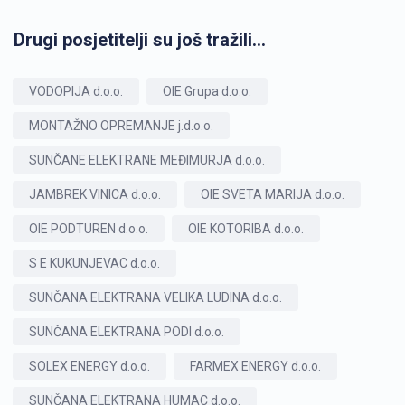
Drugi posjetitelji su još tražili...
VODOPIJA d.o.o.
OIE Grupa d.o.o.
MONTAŽNO OPREMANJE j.d.o.o.
SUNČANE ELEKTRANE MEĐIMURJA d.o.o.
JAMBREK VINICA d.o.o.
OIE SVETA MARIJA d.o.o.
OIE PODTUREN d.o.o.
OIE KOTORIBA d.o.o.
S E KUKUNJEVAC d.o.o.
SUNČANA ELEKTRANA VELIKA LUDINA d.o.o.
SUNČANA ELEKTRANA PODI d.o.o.
SOLEX ENERGY d.o.o.
FARMEX ENERGY d.o.o.
SUNČANA ELEKTRANA HUMAC d.o.o.