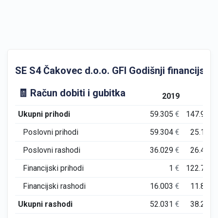
SE S4 Čakovec d.o.o. GFI Godišnji financijski i
🧾 Račun dobiti i gubitka
2019
202
Ukupni prihodi
59.305
€
147.930
Poslovni prihodi
59.304
€
25.147
Poslovni rashodi
36.029
€
26.437
Financijski prihodi
1
€
122.783
Financijski rashodi
16.003
€
11.819
Ukupni rashodi
52.031
€
38.256