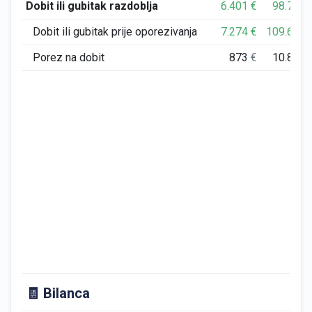
Dobit ili gubitak razdoblja
6.401
€
98.795
Dobit ili gubitak prije oporezivanja
7.274
€
109.674
Porez na dobit
873
€
10.879
🧾 Bilanca