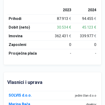
2023
2024
Prihodi
87.913
€
94.455
€
Dobit (neto)
30.534
€
45.123
€
Imovina
362.431
€
339.977
€
Zaposleni
0
0
Prosječna plaća
-
-
Vlasnici i uprava
SOLVIS d.o.o.
jedini član d.o.o
Marina Bača
direktor