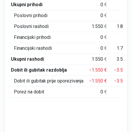
Ukupni prihodi
0
€
0
Poslovni prihodi
0
€
0
Poslovni rashodi
1.550
€
1.863
Financijski prihodi
0
€
0
Financijski rashodi
0
€
1.732
Ukupni rashodi
1.550
€
3.595
Dobit ili gubitak razdoblja
−1.550
€
−3.595
Dobit ili gubitak prije oporezivanja
−1.550
€
−3.595
Porez na dobit
0
€
0