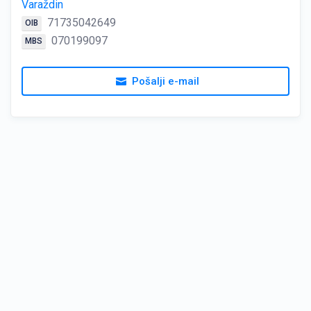
Varaždin
71735042649
OIB
070199097
MBS
Pošalji e-mail