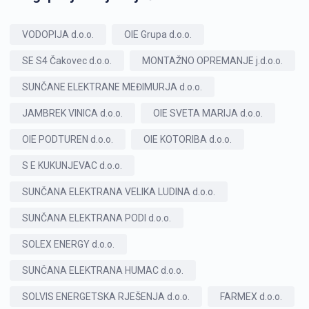
VODOPIJA d.o.o.
OIE Grupa d.o.o.
SE S4 Čakovec d.o.o.
MONTAŽNO OPREMANJE j.d.o.o.
SUNČANE ELEKTRANE MEĐIMURJA d.o.o.
JAMBREK VINICA d.o.o.
OIE SVETA MARIJA d.o.o.
OIE PODTUREN d.o.o.
OIE KOTORIBA d.o.o.
S E KUKUNJEVAC d.o.o.
SUNČANA ELEKTRANA VELIKA LUDINA d.o.o.
SUNČANA ELEKTRANA PODI d.o.o.
SOLEX ENERGY d.o.o.
SUNČANA ELEKTRANA HUMAC d.o.o.
SOLVIS ENERGETSKA RJEŠENJA d.o.o.
FARMEX d.o.o.