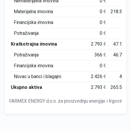
Nematerijalna imovina
0
€
0
Materijalna imovina
0
€
218.350
Financijska imovina
0
€
0
Potraživanja
0
€
0
Kratkotrajna imovina
2.793
€
47.197
Potraživanja
366
€
46.760
Financijska imovina
0
€
0
Novac u banci i blagajni
2.426
€
437
Ukupno aktiva
2.793
€
265.548
FARMEX ENERGY d.o.o. za proizvodnju energije i trgovinu V