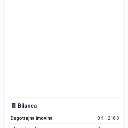
🧾 Bilanca
Dugotrajna imovina
0
€
218.350