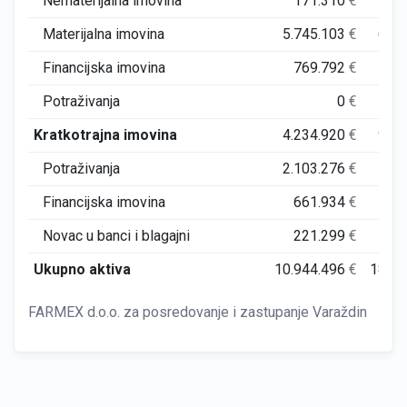
Nematerijalna imovina
171.310
€
6
Materijalna imovina
5.745.103
€
6.7
Financijska imovina
769.792
€
48
Potraživanja
0
€
Kratkotrajna imovina
4.234.920
€
9.1
Potraživanja
2.103.276
€
7.0
Financijska imovina
661.934
€
86
Novac u banci i blagajni
221.299
€
5
Ukupno aktiva
10.944.496
€
18.2
FARMEX d.o.o. za posredovanje i zastupanje Varaždin