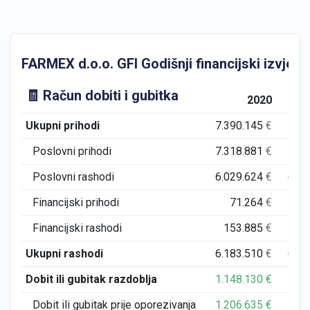
FARMEX d.o.o. GFI Godišnji financijski izvješta
🧾 Račun dobiti i gubitka
2020
Ukupni prihodi
7.390.145
€
7.9
Poslovni prihodi
7.318.881
€
7.9
Poslovni rashodi
6.029.624
€
6.2
Financijski prihodi
71.264
€
4
Financijski rashodi
153.885
€
16
Ukupni rashodi
6.183.510
€
6.4
Dobit ili gubitak razdoblja
1.148.130
€
1.5
Dobit ili gubitak prije oporezivanja
1.206.635
€
1.5