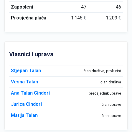
Zaposleni
47
46
Prosječna plaća
1.145
€
1.209
€
Vlasnici i uprava
Stjepan Talan
član društva, prokurist
Vesna Talan
član društva
Ana Talan Cindori
predsjednik uprave
Jurica Cindori
član uprave
Matija Talan
član uprave