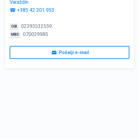
Varaždin
☎ +385 42 201 953
02393532559
OIB
070029985
MBS
Pošalji e-mail