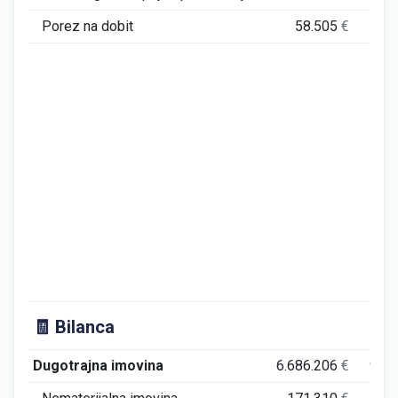
Porez na dobit
58.505
€
🧾 Bilanca
Dugotrajna imovina
6.686.206
€
9.0