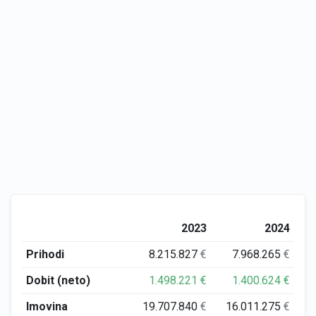
2023
2024
Prihodi
8.215.827
€
7.968.265
€
Dobit (neto)
1.498.221
€
1.400.624
€
Imovina
19.707.840
€
16.011.275
€