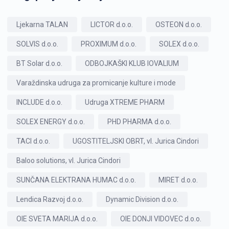
Ljekarna TALAN
LICTOR d.o.o.
OSTEON d.o.o.
SOLVIS d.o.o.
PROXIMUM d.o.o.
SOLEX d.o.o.
BT Solar d.o.o.
ODBOJKAŠKI KLUB IOVALIUM
Varaždinska udruga za promicanje kulture i mode
INCLUDE d.o.o.
Udruga XTREME PHARM
SOLEX ENERGY d.o.o.
PHD PHARMA d.o.o.
TACI d.o.o.
UGOSTITELJSKI OBRT, vl. Jurica Cindori
Baloo solutions, vl. Jurica Cindori
SUNČANA ELEKTRANA HUMAC d.o.o.
MIRET d.o.o.
Lendica Razvoj d.o.o.
Dynamic Division d.o.o.
OIE SVETA MARIJA d.o.o.
OIE DONJI VIDOVEC d.o.o.