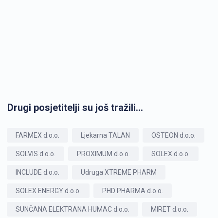
Drugi posjetitelji su još tražili...
FARMEX d.o.o.
Ljekarna TALAN
OSTEON d.o.o.
SOLVIS d.o.o.
PROXIMUM d.o.o.
SOLEX d.o.o.
INCLUDE d.o.o.
Udruga XTREME PHARM
SOLEX ENERGY d.o.o.
PHD PHARMA d.o.o.
SUNČANA ELEKTRANA HUMAC d.o.o.
MIRET d.o.o.