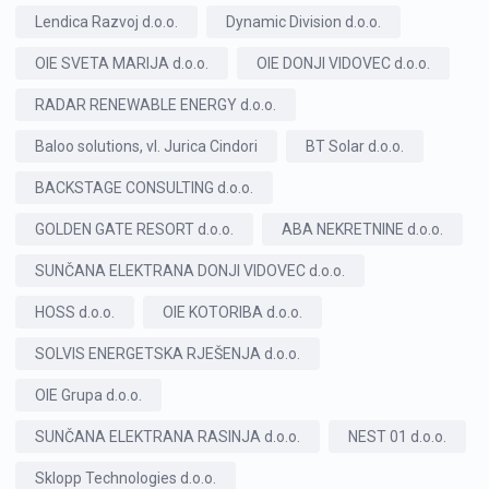
Lendica Razvoj d.o.o.
Dynamic Division d.o.o.
OIE SVETA MARIJA d.o.o.
OIE DONJI VIDOVEC d.o.o.
RADAR RENEWABLE ENERGY d.o.o.
Baloo solutions, vl. Jurica Cindori
BT Solar d.o.o.
BACKSTAGE CONSULTING d.o.o.
GOLDEN GATE RESORT d.o.o.
ABA NEKRETNINE d.o.o.
SUNČANA ELEKTRANA DONJI VIDOVEC d.o.o.
HOSS d.o.o.
OIE KOTORIBA d.o.o.
SOLVIS ENERGETSKA RJEŠENJA d.o.o.
OIE Grupa d.o.o.
SUNČANA ELEKTRANA RASINJA d.o.o.
NEST 01 d.o.o.
Sklopp Technologies d.o.o.