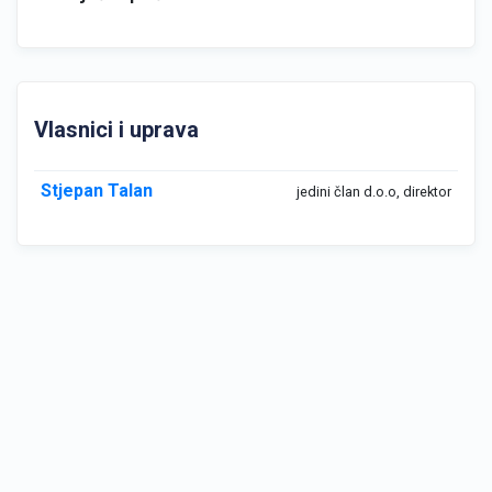
Vlasnici i uprava
Stjepan Talan
jedini član d.o.o, direktor