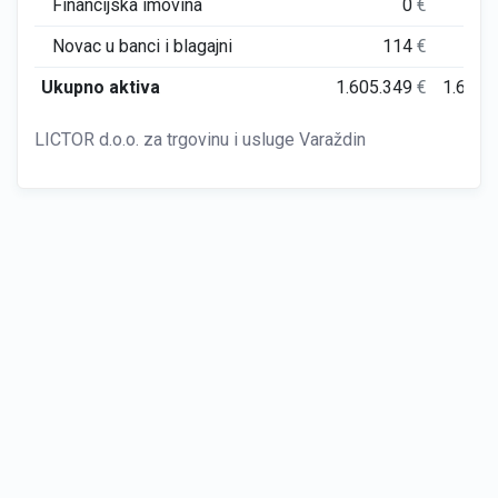
Financijska imovina
0
€
Novac u banci i blagajni
114
€
Ukupno aktiva
1.605.349
€
1.606.
LICTOR d.o.o. za trgovinu i usluge Varaždin