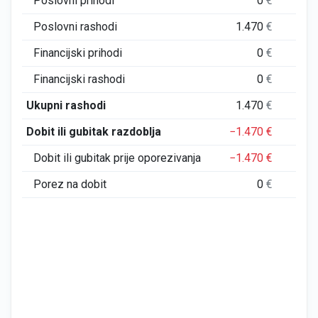
Poslovni prihodi
0
€
Poslovni rashodi
1.470
€
3.
Financijski prihodi
0
€
Financijski rashodi
0
€
4.
Ukupni rashodi
1.470
€
7.
Dobit ili gubitak razdoblja
−1.470
€
−7.
Dobit ili gubitak prije oporezivanja
−1.470
€
−7.
Porez na dobit
0
€