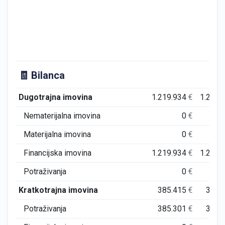
🧾 Bilanca
Dugotrajna imovina
1.219.934
€
1.219.
Nematerijalna imovina
0
€
Materijalna imovina
0
€
Financijska imovina
1.219.934
€
1.219.
Potraživanja
0
€
Kratkotrajna imovina
385.415
€
386.
Potraživanja
385.301
€
385.