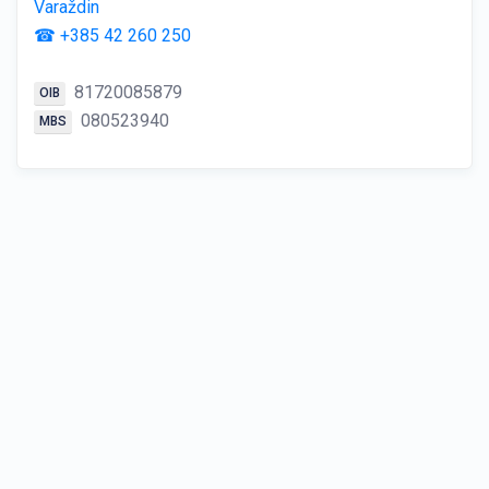
Varaždin
☎ +385 42 260 250
81720085879
OIB
080523940
MBS