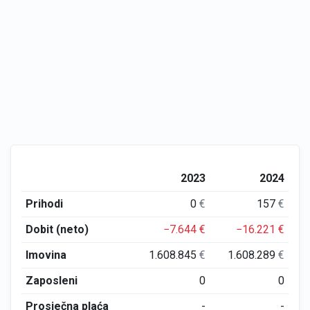
2023
2024
Prihodi
0
€
157
€
Dobit (neto)
−7.644
€
−16.221
€
Imovina
1.608.845
€
1.608.289
€
Zaposleni
0
0
Prosječna plaća
-
-