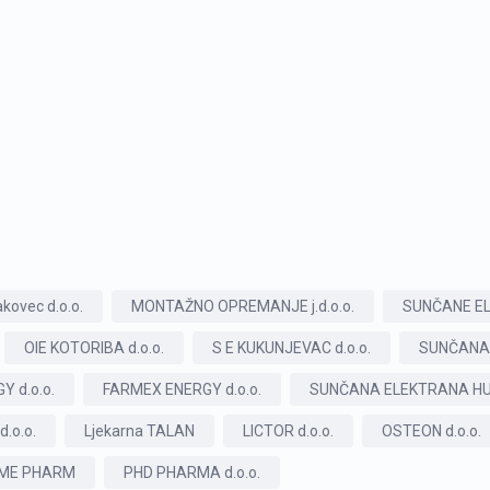
kovec d.o.o.
MONTAŽNO OPREMANJE j.d.o.o.
SUNČANE EL
OIE KOTORIBA d.o.o.
S E KUKUNJEVAC d.o.o.
SUNČANA 
Y d.o.o.
FARMEX ENERGY d.o.o.
SUNČANA ELEKTRANA HUM
.o.o.
Ljekarna TALAN
LICTOR d.o.o.
OSTEON d.o.o.
EME PHARM
PHD PHARMA d.o.o.