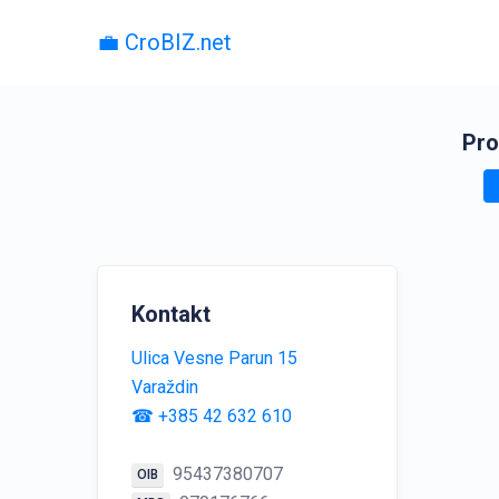
💼 CroBIZ.net
Pro
Kontakt
Ulica Vesne Parun 15
Varaždin
☎ +385 42 632 610
95437380707
OIB