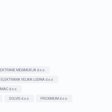
EKTRANE MEĐIMURJA d.o.o.
ELEKTRANA VELIKA LUDINA d.o.o.
AC d.o.o.
SOLVIS d.o.o.
PROXIMUM d.o.o.