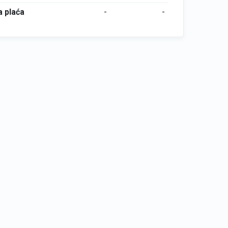
 plaća
-
-