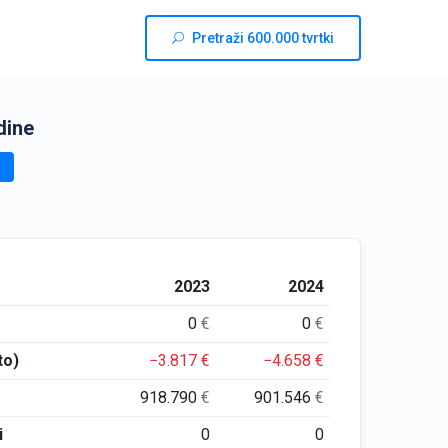
Pretraži 600.000 tvrtki
dine
2023
2024
0
€
0
€
to)
−3.817
€
−4.658
€
918.790
€
901.546
€
i
0
0