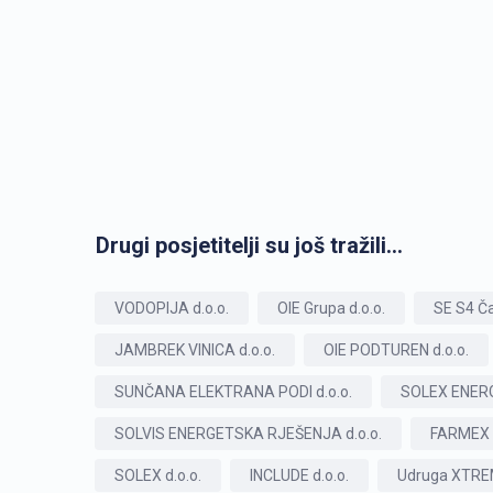
Drugi posjetitelji su još tražili...
VODOPIJA d.o.o.
OIE Grupa d.o.o.
SE S4 Ča
JAMBREK VINICA d.o.o.
OIE PODTUREN d.o.o.
SUNČANA ELEKTRANA PODI d.o.o.
SOLEX ENERG
SOLVIS ENERGETSKA RJEŠENJA d.o.o.
FARMEX d
SOLEX d.o.o.
INCLUDE d.o.o.
Udruga XTR