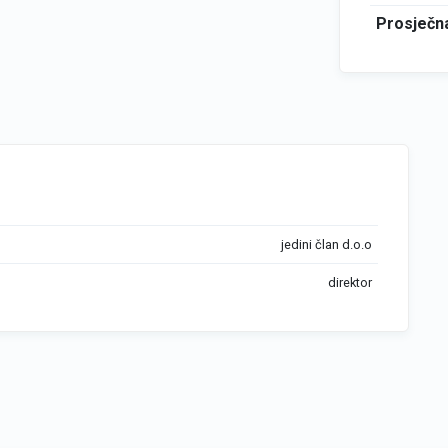
Prosječna
jedini član d.o.o
direktor