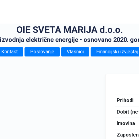
OIE SVETA MARIJA d.o.o.
izvodnja električne energije
• osnovano 2020. go
Kontakt
Poslovanje
Vlasnici
Financijski izvještaj
Prihodi
Dobit (ne
Imovina
Zaposlen