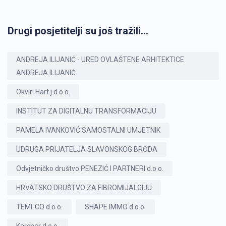
Drugi posjetitelji su još tražili...
ANDREJA ILIJANIĆ - URED OVLAŠTENE ARHITEKTICE
ANDREJA ILIJANIĆ
Okviri Hart j.d.o.o.
INSTITUT ZA DIGITALNU TRANSFORMACIJU
PAMELA IVANKOVIĆ SAMOSTALNI UMJETNIK
UDRUGA PRIJATELJA SLAVONSKOG BRODA
Odvjetničko društvo PENEZIĆ I PARTNERI d.o.o.
HRVATSKO DRUŠTVO ZA FIBROMIJALGIJU
TEMI-CO d.o.o.
SHAPE IMMO d.o.o.