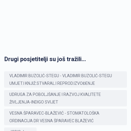
Drugi posjetitelji su još tražili...
VLADIMIR BUZOLIĆ-STEGU - VLADIMIR BUZOLIĆ-STEGU
UMJET.I KNJIŽ.STVARAL.I REPROD.IZVOĐENJE
UDRUGA ZA POBOLJŠANJE I RAZVOJ KVALITETE
ŽIVLJENJA-INDIGO SVIJET
VESNA ŠPARAVEC-BLAŽEVIĆ - STOMATOLOŠKA
ORDINACIJA DR VESNA ŠPARAVEC BLAŽEVIĆ