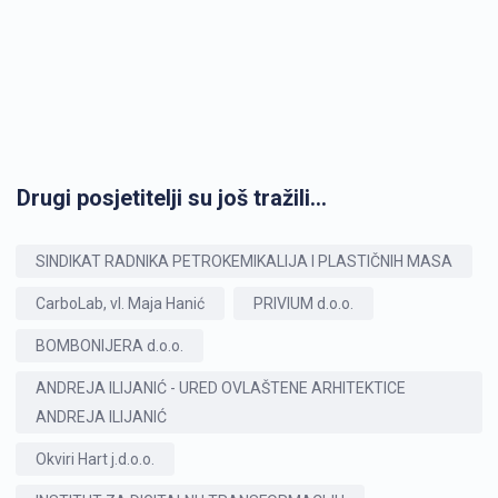
Drugi posjetitelji su još tražili...
SINDIKAT RADNIKA PETROKEMIKALIJA I PLASTIČNIH MASA
CarboLab, vl. Maja Hanić
PRIVIUM d.o.o.
BOMBONIJERA d.o.o.
ANDREJA ILIJANIĆ - URED OVLAŠTENE ARHITEKTICE
ANDREJA ILIJANIĆ
Okviri Hart j.d.o.o.