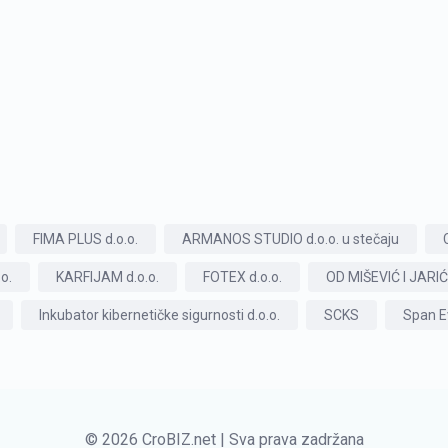
FIMA PLUS d.o.o.
ARMANOS STUDIO d.o.o. u stečaju
o.
KARFIJAM d.o.o.
FOTEX d.o.o.
OD MIŠEVIĆ I JARIĆ 
Inkubator kibernetičke sigurnosti d.o.o.
SCKS
Span Ev
© 2026 CroBIZ.net | Sva prava zadržana