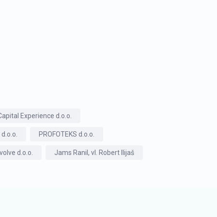
Capital Experience d.o.o.
d.o.o.
PROFOTEKS d.o.o.
olve d.o.o.
Jams Ranil, vl. Robert Ilijaš