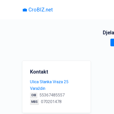
💼 CroBIZ.net
Djel
Kontakt
Ulica Stanka Vraza 25
Varaždin
55367485557
OIB
070201478
MBS