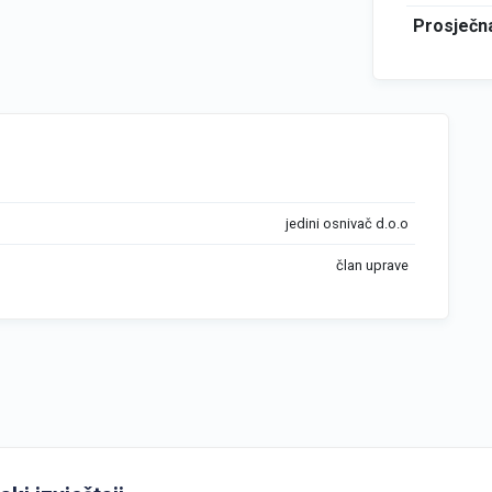
Prosječna
jedini osnivač d.o.o
član uprave