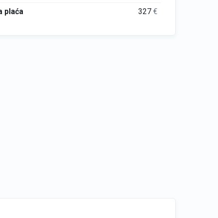
 plaća
327
€