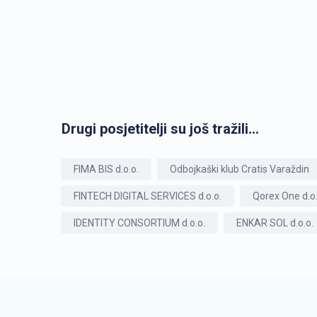
Drugi posjetitelji su još tražili...
FIMA BIS d.o.o.
Odbojkaški klub Cratis Varaždin
FINTECH DIGITAL SERVICES d.o.o.
Qorex One d.o.
IDENTITY CONSORTIUM d.o.o.
ENKAR SOL d.o.o.