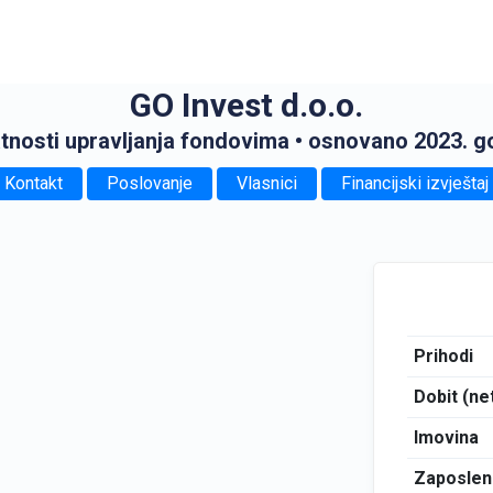
GO Invest d.o.o.
atnosti upravljanja fondovima
• osnovano 2023. g
Kontakt
Poslovanje
Vlasnici
Financijski izvještaj
Prihodi
Dobit (ne
Imovina
Zaposlen