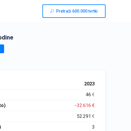
Pretraži 600.000 tvrtki
odine
2023
46
€
to)
−32.616
€
52.291
€
i
3