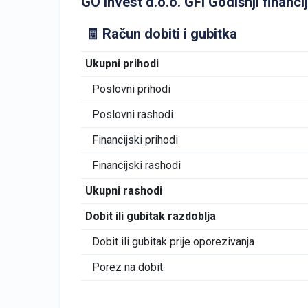
GO Invest d.o.o. GFI Godišnji financij
🧾 Račun dobiti i gubitka
Ukupni prihodi
Poslovni prihodi
Poslovni rashodi
Financijski prihodi
Financijski rashodi
Ukupni rashodi
Dobit ili gubitak razdoblja
Dobit ili gubitak prije oporezivanja
Porez na dobit