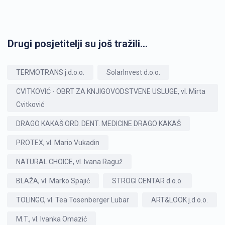
Drugi posjetitelji su još tražili...
TERMOTRANS j.d.o.o.
SolarInvest d.o.o.
CVITKOVIĆ - OBRT ZA KNJIGOVODSTVENE USLUGE, vl. Mirta
Cvitković
DRAGO KAKAŠ ORD. DENT. MEDICINE DRAGO KAKAŠ
PROTEX, vl. Mario Vukadin
NATURAL CHOICE, vl. Ivana Raguž
BLAŽA, vl. Marko Spajić
STROGI CENTAR d.o.o.
TOLINGO, vl. Tea Tosenberger Lubar
ART&LOOK j.d.o.o.
M.T., vl. Ivanka Omazić