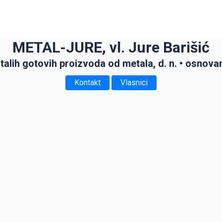
METAL-JURE, vl. Jure Barišić
alih gotovih proizvoda od metala, d. n.
• osnova
Kontakt
Vlasnici