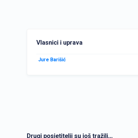
Vlasnici i uprava
Jure Barišić
Drugi posjetitelji su još tražili...