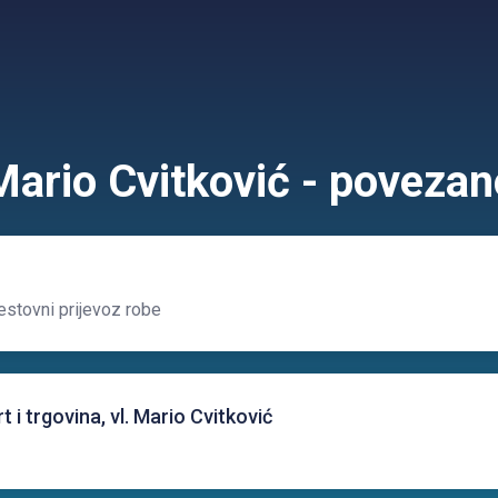
Mario Cvitković - povezan
stovni prijevoz robe
i trgovina, vl. Mario Cvitković