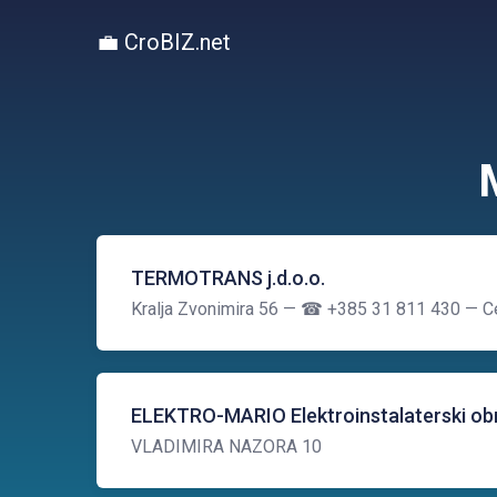
💼 CroBIZ.net
TERMOTRANS j.d.o.o.
Kralja Zvonimira 56
— ☎ +385 31 811 430
— Ce
ELEKTRO-MARIO Elektroinstalaterski obrt 
VLADIMIRA NAZORA 10