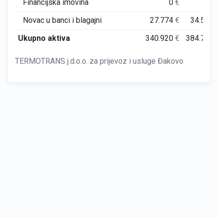
Financijska imovina
0
€
0
Novac u banci i blagajni
27.774
€
34.578
Ukupno aktiva
340.920
€
384.702
TERMOTRANS j.d.o.o. za prijevoz i usluge Đakovo