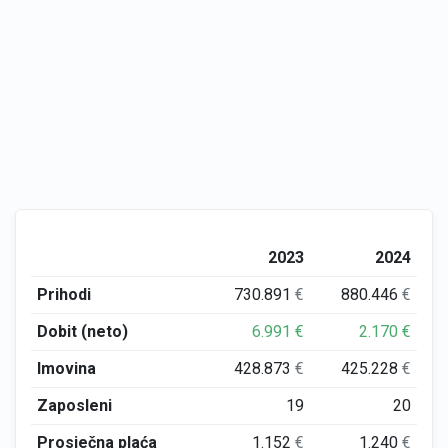
2023
2024
Prihodi
730.891
€
880.446
€
Dobit (neto)
6.991
€
2.170
€
Imovina
428.873
€
425.228
€
Zaposleni
19
20
Prosječna plaća
1.152
€
1.240
€