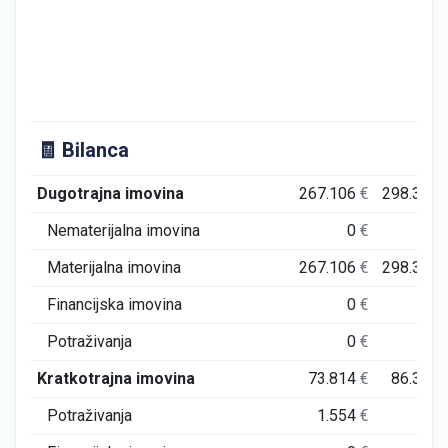
🧾 Bilanca
Dugotrajna imovina
267.106
€
298.318
Nematerijalna imovina
0
€
0
Materijalna imovina
267.106
€
298.318
Financijska imovina
0
€
0
Potraživanja
0
€
0
Kratkotrajna imovina
73.814
€
86.383
Potraživanja
1.554
€
0