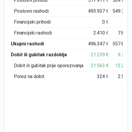
Poslovni prihodi
517.911
€
569.978
Poslovni rashodi
493.937
€
549.782
Financijski prihodi
0
€
0
Financijski rashodi
2.410
€
7.899
Ukupni rashodi
496.347
€
557.681
Dobit ili gubitak razdoblja
21.239
€
9.742
Dobit ili gubitak prije oporezivanja
21.563
€
12.297
Porez na dobit
324
€
2.555