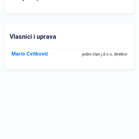
Vlasnici i uprava
Mario Cvitković
jedini član j.d.o.o, direktor