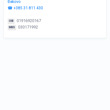
Đakovo
☎ +385 31 811 430
01916920167
OIB
030171992
MBS