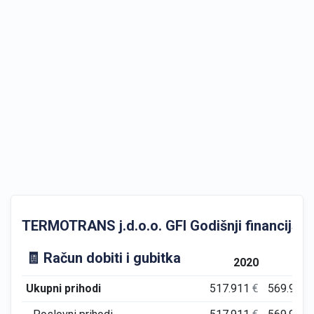
TERMOTRANS j.d.o.o. GFI Godišnji financijski i
🧾 Račun dobiti i gubitka
2020
202
Ukupni prihodi
517.911
€
569.978