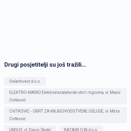
Drugi posjetitelji su još tražili...
SolarInvest d.o.o.
ELEKTRO-MARIO Elektroinstalaterski obrt i trgovina, vl. Mario
Cvitković
CVITKOVIĆ - OBRT ZA KNJIGOVODSTVENE USLUGE, vl. Mirta
Cvitković
UNDUS, vl. Davor Škalić
BATARILO IN d.o.o.