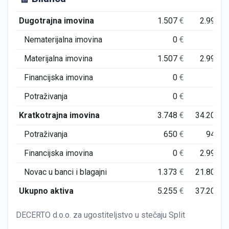
Dugotrajna imovina
1.507
€
2.994
€
Nematerijalna imovina
0
€
0
€
Materijalna imovina
1.507
€
2.994
€
Financijska imovina
0
€
0
€
Potraživanja
0
€
0
€
Kratkotrajna imovina
3.748
€
34.206
€
Potraživanja
650
€
949
€
Financijska imovina
0
€
2.999
€
Novac u banci i blagajni
1.373
€
21.803
€
Ukupno aktiva
5.255
€
37.200
€
DECERTO d.o.o. za ugostiteljstvo u stečaju Split