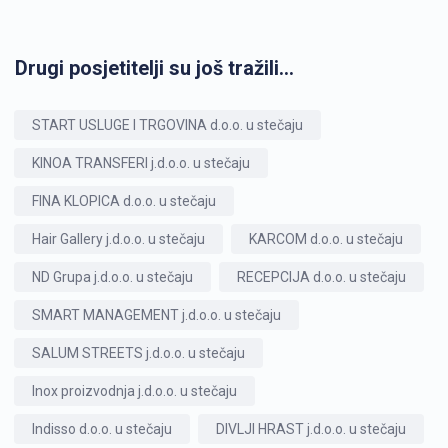
Drugi posjetitelji su još tražili...
START USLUGE I TRGOVINA d.o.o. u stečaju
KINOA TRANSFERI j.d.o.o. u stečaju
FINA KLOPICA d.o.o. u stečaju
Hair Gallery j.d.o.o. u stečaju
KARCOM d.o.o. u stečaju
ND Grupa j.d.o.o. u stečaju
RECEPCIJA d.o.o. u stečaju
SMART MANAGEMENT j.d.o.o. u stečaju
SALUM STREETS j.d.o.o. u stečaju
Inox proizvodnja j.d.o.o. u stečaju
Indisso d.o.o. u stečaju
DIVLJI HRAST j.d.o.o. u stečaju