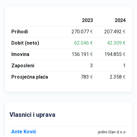
2023
2024
Prihodi
270.077
€
207.492
€
Dobit (neto)
62.046
€
42.309
€
Imovina
156.191
€
194.855
€
Zaposleni
3
1
Prosječna plaća
783
€
2.358
€
Vlasnici i uprava
Ante Ković
jedini član d.o.o