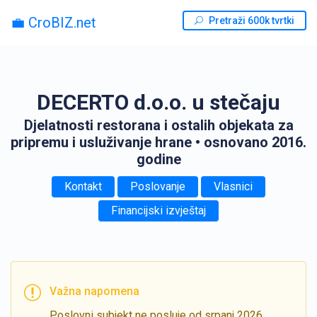
💼 CroBIZ.net
Pretraži 600k tvrtki
DECERTO d.o.o. u stečaju
Djelatnosti restorana i ostalih objekata za
pripremu i usluživanje hrane
• osnovano 2016.
godine
Kontakt
Poslovanje
Vlasnici
Financijski izvještaj
Važna napomena
Poslovni subjekt ne posluje od srpanj 2026.