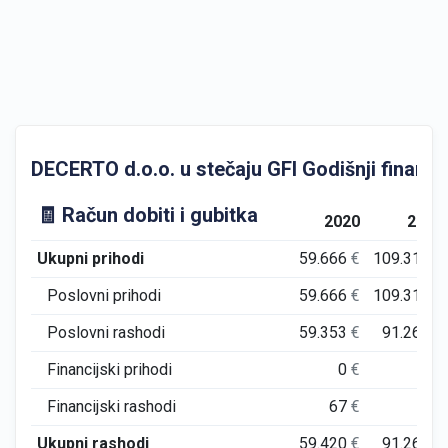
DECERTO d.o.o. u stečaju GFI Godišnji financijs
🧾 Račun dobiti i gubitka
2020
2021
Ukupni prihodi
59.666
€
109.319
€
Poslovni prihodi
59.666
€
109.319
€
Poslovni rashodi
59.353
€
91.263
€
Financijski prihodi
0
€
0
€
Financijski rashodi
67
€
0
€
Ukupni rashodi
59.420
€
91.263
€