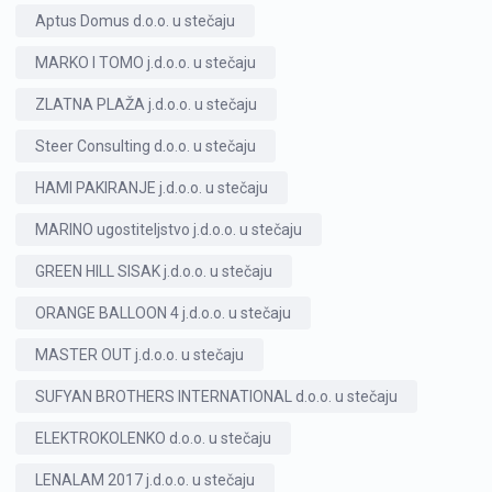
Aptus Domus d.o.o. u stečaju
MARKO I TOMO j.d.o.o. u stečaju
ZLATNA PLAŽA j.d.o.o. u stečaju
Steer Consulting d.o.o. u stečaju
HAMI PAKIRANJE j.d.o.o. u stečaju
MARINO ugostiteljstvo j.d.o.o. u stečaju
GREEN HILL SISAK j.d.o.o. u stečaju
ORANGE BALLOON 4 j.d.o.o. u stečaju
MASTER OUT j.d.o.o. u stečaju
SUFYAN BROTHERS INTERNATIONAL d.o.o. u stečaju
ELEKTROKOLENKO d.o.o. u stečaju
LENALAM 2017 j.d.o.o. u stečaju