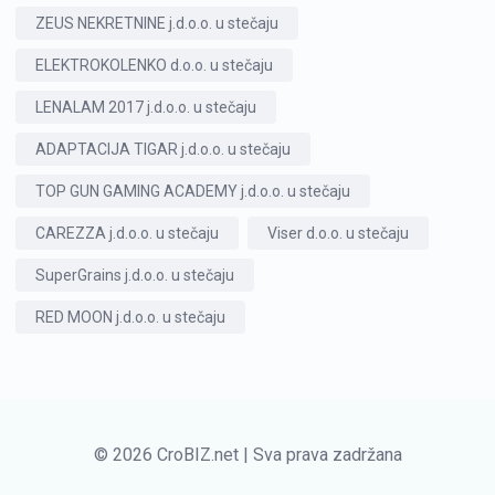
ZEUS NEKRETNINE j.d.o.o. u stečaju
ELEKTROKOLENKO d.o.o. u stečaju
LENALAM 2017 j.d.o.o. u stečaju
ADAPTACIJA TIGAR j.d.o.o. u stečaju
TOP GUN GAMING ACADEMY j.d.o.o. u stečaju
CAREZZA j.d.o.o. u stečaju
Viser d.o.o. u stečaju
SuperGrains j.d.o.o. u stečaju
RED MOON j.d.o.o. u stečaju
© 2026 CroBIZ.net | Sva prava zadržana