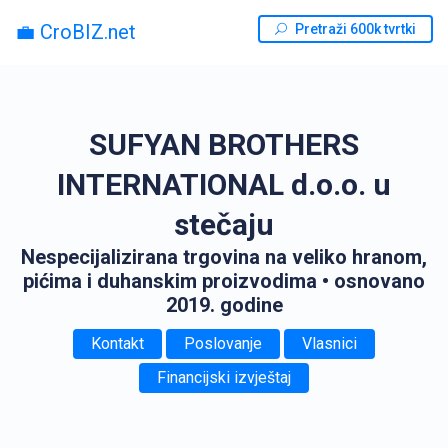
💼 CroBIZ.net
Pretraži 600k tvrtki
SUFYAN BROTHERS
INTERNATIONAL d.o.o. u
stečaju
Nespecijalizirana trgovina na veliko hranom,
pićima i duhanskim proizvodima
• osnovano
2019. godine
Kontakt
Poslovanje
Vlasnici
Financijski izvještaj