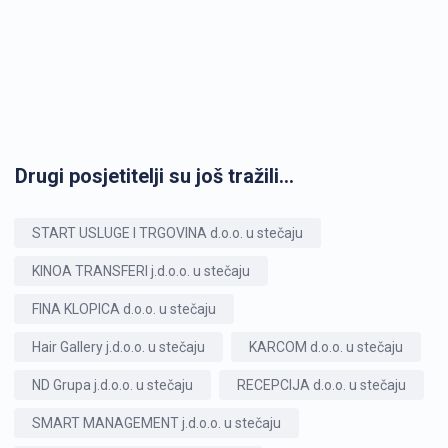
Drugi posjetitelji su još tražili...
START USLUGE I TRGOVINA d.o.o. u stečaju
KINOA TRANSFERI j.d.o.o. u stečaju
FINA KLOPICA d.o.o. u stečaju
Hair Gallery j.d.o.o. u stečaju
KARCOM d.o.o. u stečaju
ND Grupa j.d.o.o. u stečaju
RECEPCIJA d.o.o. u stečaju
SMART MANAGEMENT j.d.o.o. u stečaju