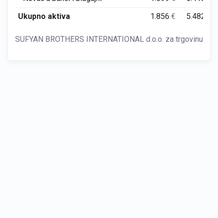
Ukupno aktiva
1.856
€
5.482
€
SUFYAN BROTHERS INTERNATIONAL d.o.o. za trgovinu i uslug