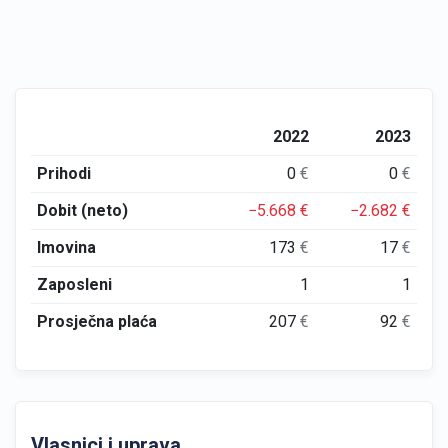
2022
2023
Prihodi
0
€
0
€
Dobit (neto)
−5.668
€
−2.682
€
Imovina
173
€
17
€
Zaposleni
1
1
Prosječna plaća
207
€
92
€
Vlasnici i uprava