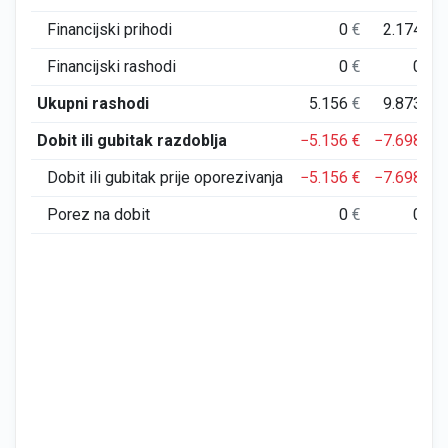
Financijski prihodi
0
€
2.174
€
Financijski rashodi
0
€
0
€
Ukupni rashodi
5.156
€
9.873
€
Dobit ili gubitak razdoblja
−5.156
€
−7.698
€
Dobit ili gubitak prije oporezivanja
−5.156
€
−7.698
€
Porez na dobit
0
€
0
€