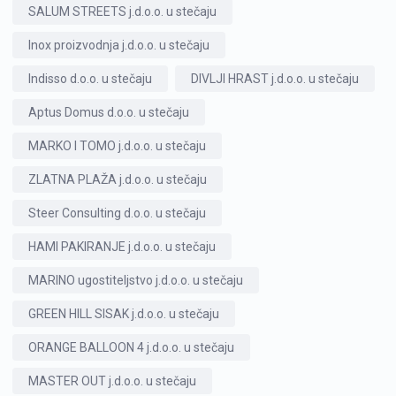
SALUM STREETS j.d.o.o. u stečaju
Inox proizvodnja j.d.o.o. u stečaju
Indisso d.o.o. u stečaju
DIVLJI HRAST j.d.o.o. u stečaju
Aptus Domus d.o.o. u stečaju
MARKO I TOMO j.d.o.o. u stečaju
ZLATNA PLAŽA j.d.o.o. u stečaju
Steer Consulting d.o.o. u stečaju
HAMI PAKIRANJE j.d.o.o. u stečaju
MARINO ugostiteljstvo j.d.o.o. u stečaju
GREEN HILL SISAK j.d.o.o. u stečaju
ORANGE BALLOON 4 j.d.o.o. u stečaju
MASTER OUT j.d.o.o. u stečaju