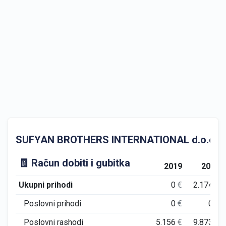
SUFYAN BROTHERS INTERNATIONAL d.o.o. u steč
🧾 Račun dobiti i gubitka
2019
2020
Ukupni prihodi
0
€
2.174
€
Poslovni prihodi
0
€
0
€
Poslovni rashodi
5.156
€
9.873
€