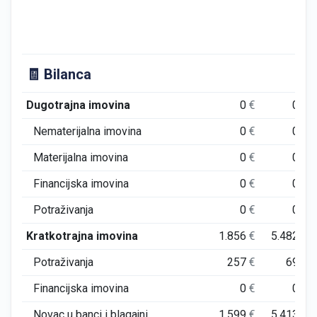
🧾 Bilanca
Dugotrajna imovina
0
€
0
€
Nematerijalna imovina
0
€
0
€
Materijalna imovina
0
€
0
€
Financijska imovina
0
€
0
€
Potraživanja
0
€
0
€
Kratkotrajna imovina
1.856
€
5.482
€
Potraživanja
257
€
69
€
Financijska imovina
0
€
0
€
Novac u banci i blagajni
1.599
€
5.413
€