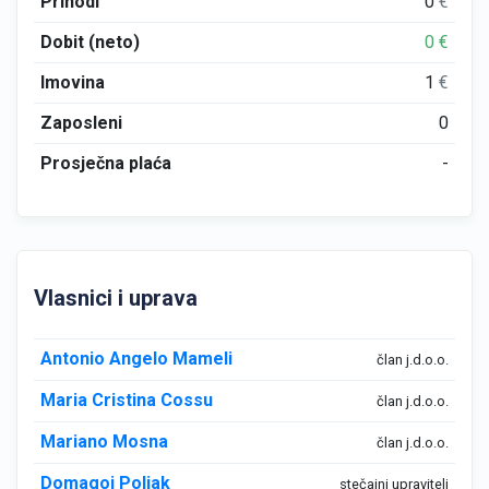
Prihodi
0
€
Dobit (neto)
0
€
Imovina
1
€
Zaposleni
0
Prosječna plaća
-
Vlasnici i uprava
Antonio Angelo Mameli
član j.d.o.o.
Maria Cristina Cossu
član j.d.o.o.
Mariano Mosna
član j.d.o.o.
Domagoj Poljak
stečajni upravitelj