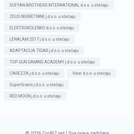
SUFYAN BROTHERS INTERNATIONAL d.o.o. u stečaju
ZEUS NEKRETNINE j.d.o.o. u stečaju
ELEKTROKOLENKO d.o.o. u stečaju
LENALAM 2017 j.d.o.o. u stečaju
ADAPTACIJA TIGAR j.d.o.o. u stečaju
TOP GUN GAMING ACADEMY j.d.o.o. u stečaju
CAREZZA j.d.o.o. u stečaju
Viser d.o.o. u stečaju
SuperGrains j.d.o.o. u stečaju
RED MOON j.d.o.o. u stečaju
© 2026 CroBIZ.net | Sva prava zadržana