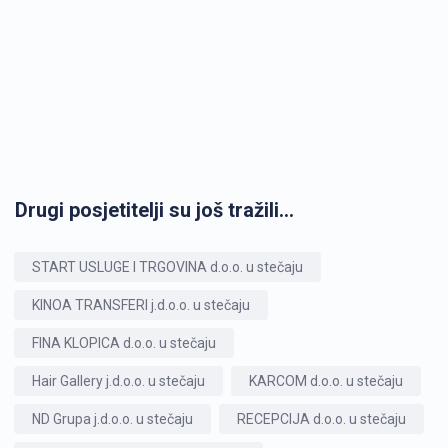
Drugi posjetitelji su još tražili...
START USLUGE I TRGOVINA d.o.o. u stečaju
KINOA TRANSFERI j.d.o.o. u stečaju
FINA KLOPICA d.o.o. u stečaju
Hair Gallery j.d.o.o. u stečaju
KARCOM d.o.o. u stečaju
ND Grupa j.d.o.o. u stečaju
RECEPCIJA d.o.o. u stečaju