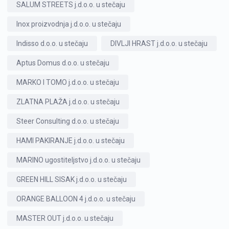
SALUM STREETS j.d.o.o. u stečaju
Inox proizvodnja j.d.o.o. u stečaju
Indisso d.o.o. u stečaju
DIVLJI HRAST j.d.o.o. u stečaju
Aptus Domus d.o.o. u stečaju
MARKO I TOMO j.d.o.o. u stečaju
ZLATNA PLAŽA j.d.o.o. u stečaju
Steer Consulting d.o.o. u stečaju
HAMI PAKIRANJE j.d.o.o. u stečaju
MARINO ugostiteljstvo j.d.o.o. u stečaju
GREEN HILL SISAK j.d.o.o. u stečaju
ORANGE BALLOON 4 j.d.o.o. u stečaju
MASTER OUT j.d.o.o. u stečaju