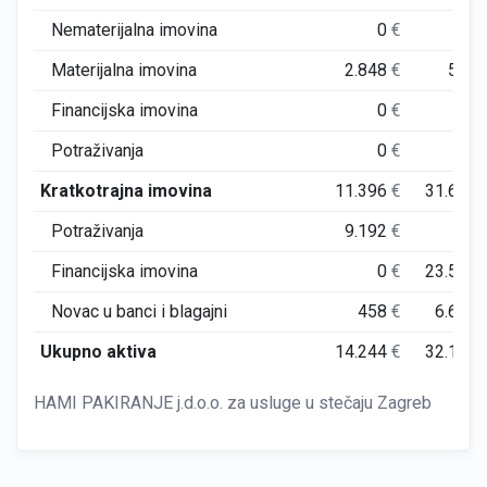
Nematerijalna imovina
0
€
0
Materijalna imovina
2.848
€
561
Financijska imovina
0
€
0
Potraživanja
0
€
0
Kratkotrajna imovina
11.396
€
31.633
Potraživanja
9.192
€
59
Financijska imovina
0
€
23.589
Novac u banci i blagajni
458
€
6.684
Ukupno aktiva
14.244
€
32.194
HAMI PAKIRANJE j.d.o.o. za usluge u stečaju Zagreb