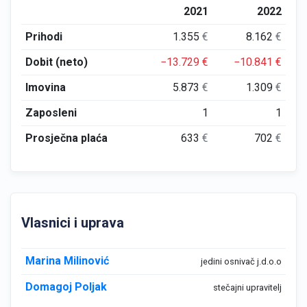
2021
2022
Prihodi
1.355
€
8.162
€
Dobit (neto)
−13.729
€
−10.841
€
Imovina
5.873
€
1.309
€
Zaposleni
1
1
Prosječna plaća
633
€
702
€
Vlasnici i uprava
Marina Milinović
jedini osnivač j.d.o.o
Domagoj Poljak
stečajni upravitelj