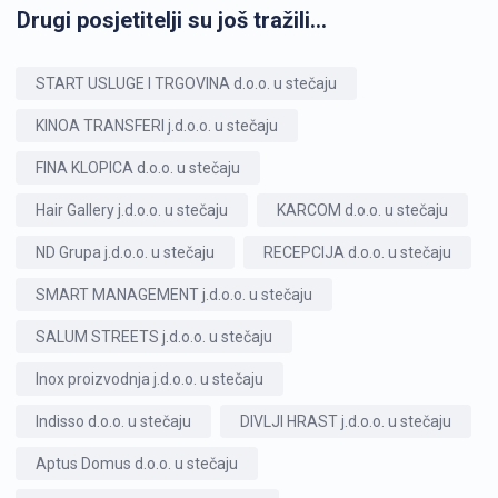
Drugi posjetitelji su još tražili...
START USLUGE I TRGOVINA d.o.o. u stečaju
KINOA TRANSFERI j.d.o.o. u stečaju
FINA KLOPICA d.o.o. u stečaju
Hair Gallery j.d.o.o. u stečaju
KARCOM d.o.o. u stečaju
ND Grupa j.d.o.o. u stečaju
RECEPCIJA d.o.o. u stečaju
SMART MANAGEMENT j.d.o.o. u stečaju
SALUM STREETS j.d.o.o. u stečaju
Inox proizvodnja j.d.o.o. u stečaju
Indisso d.o.o. u stečaju
DIVLJI HRAST j.d.o.o. u stečaju
Aptus Domus d.o.o. u stečaju