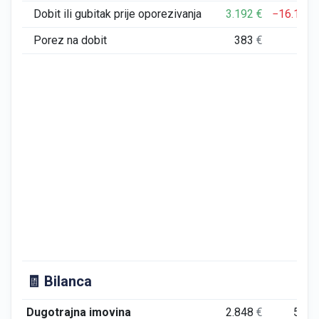
Dobit ili gubitak prije oporezivanja
3.192
€
−16.108
Porez na dobit
383
€
0
🧾 Bilanca
Dugotrajna imovina
2.848
€
561