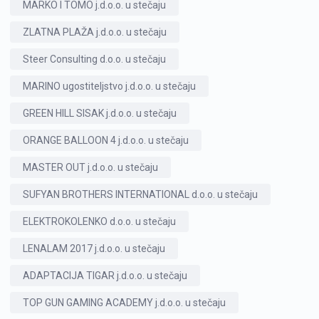
MARKO I TOMO j.d.o.o. u stečaju
ZLATNA PLAŽA j.d.o.o. u stečaju
Steer Consulting d.o.o. u stečaju
MARINO ugostiteljstvo j.d.o.o. u stečaju
GREEN HILL SISAK j.d.o.o. u stečaju
ORANGE BALLOON 4 j.d.o.o. u stečaju
MASTER OUT j.d.o.o. u stečaju
SUFYAN BROTHERS INTERNATIONAL d.o.o. u stečaju
ELEKTROKOLENKO d.o.o. u stečaju
LENALAM 2017 j.d.o.o. u stečaju
ADAPTACIJA TIGAR j.d.o.o. u stečaju
TOP GUN GAMING ACADEMY j.d.o.o. u stečaju