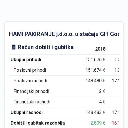
HAMI PAKIRANJE j.d.o.o. u stečaju GFI Godišnji 
🧾 Račun dobiti i gubitka
2018
201
Ukupni prihodi
151.676
€
1.083
Poslovni prihodi
151.674
€
1.083
Poslovni rashodi
148.480
€
17.183
Financijski prihodi
2
€
0
Financijski rashodi
4
€
8
Ukupni rashodi
148.483
€
17.191
Dobit ili gubitak razdoblja
2.809
€
−16.108