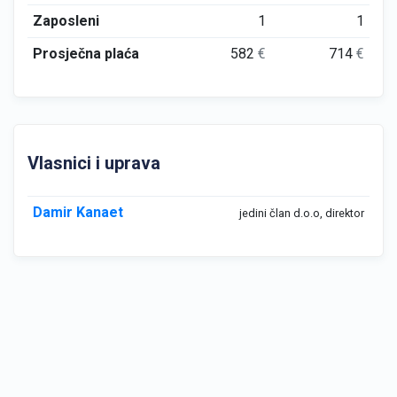
Zaposleni
1
1
Prosječna plaća
582
€
714
€
Vlasnici i uprava
Damir Kanaet
jedini član d.o.o, direktor