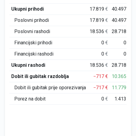
Ukupni prihodi
17.819
€
40.497
€
Poslovni prihodi
17.819
€
40.497
€
Poslovni rashodi
18.536
€
28.718
€
Financijski prihodi
0
€
0
€
Financijski rashodi
0
€
0
€
Ukupni rashodi
18.536
€
28.718
€
Dobit ili gubitak razdoblja
−717
€
10.365
€
Dobit ili gubitak prije oporezivanja
−717
€
11.779
€
Porez na dobit
0
€
1.413
€