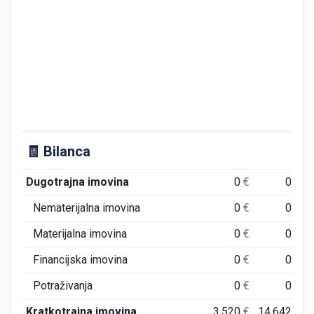
🧾 Bilanca
Dugotrajna imovina
0
€
0
€
Nematerijalna imovina
0
€
0
€
Materijalna imovina
0
€
0
€
Financijska imovina
0
€
0
€
Potraživanja
0
€
0
€
Kratkotrajna imovina
3.520
€
14.642
€