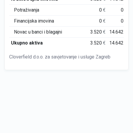
Potraživanja
0
€
0
€
Financijska imovina
0
€
0
€
Novac u banci i blagajni
3.520
€
14.642
€
Ukupno aktiva
3.520
€
14.642
€
Cloverfield d.o.o. za savjetovanje i usluge Zagreb