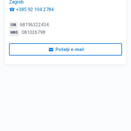
Zagreb
☎ +385 92 194 2784
68196322434
OIB
081026798
MBS
Pošalji e-mail