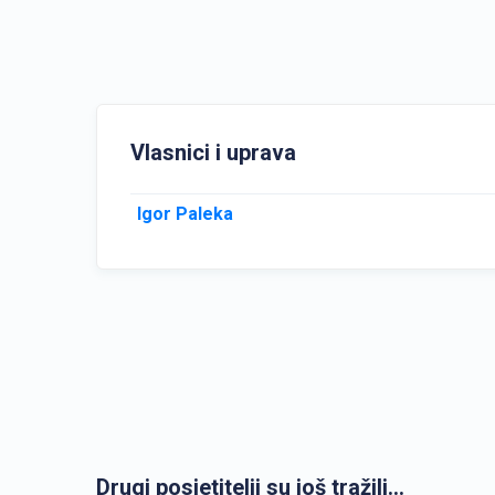
Vlasnici i uprava
Igor Paleka
Drugi posjetitelji su još tražili...