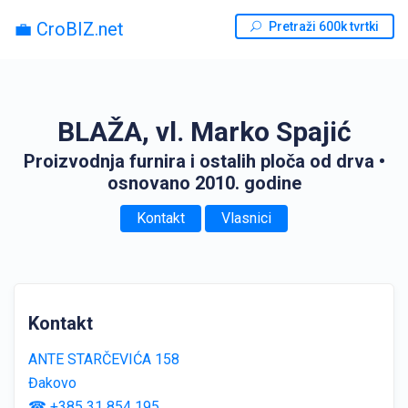
💼 CroBIZ.net
Pretraži 600k tvrtki
BLAŽA, vl. Marko Spajić
Proizvodnja furnira i ostalih ploča od drva
•
osnovano 2010. godine
Kontakt
Vlasnici
Kontakt
ANTE STARČEVIĆA 158
Đakovo
☎ +385 31 854 195