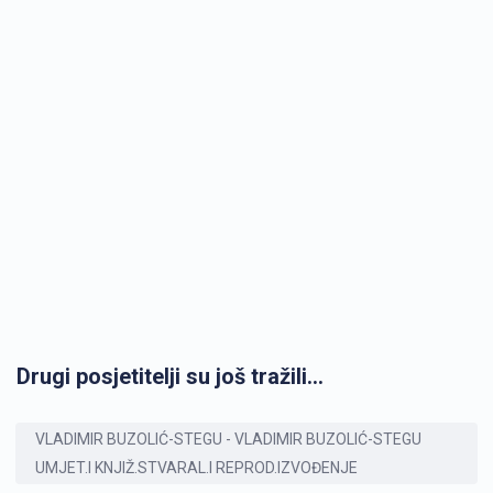
Drugi posjetitelji su još tražili...
VLADIMIR BUZOLIĆ-STEGU - VLADIMIR BUZOLIĆ-STEGU
UMJET.I KNJIŽ.STVARAL.I REPROD.IZVOĐENJE