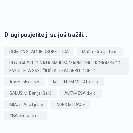
Drugi posjetitelji su još tražili...
DOM ZA STARIJE OSOBE DUGA
MaCro Group d.o.o.
UDRUGA STUDENATA SMJERA MARKETING EKONOMSKOG
FAKULTETA SVEUČILIŠTA U ZAGREBU - "IDEO"
AtomJobs d.o.o.
MILLENIUM METAL d.o.o.
GALUS, vl. Danijel Galić
ALFAMESA d.o.o.
MIA, vl. Ana Ljubić
INDEX ISTRAGE
CBA centar d.o.o.