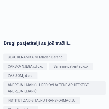
Drugi posjetitelji su još tražili...
BERO KERAMIKA, vl. Mladen Berend
CARSKA NJEGA j.d.o.o.
Sammie patient j.d.o.o.
ZASU OM j.d.o.o.
ANDREJA ILIJANIĆ - URED OVLAŠTENE ARHITEKTICE
ANDREJA ILIJANIĆ
INSTITUT ZA DIGITALNU TRANSFORMACIJU