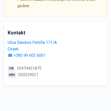
godine
Kontakt
Ulica Šándora Petöfia 171/A
Osijek
☎ +385 99 602 6001
55474451875
OIB
030229521
MBS