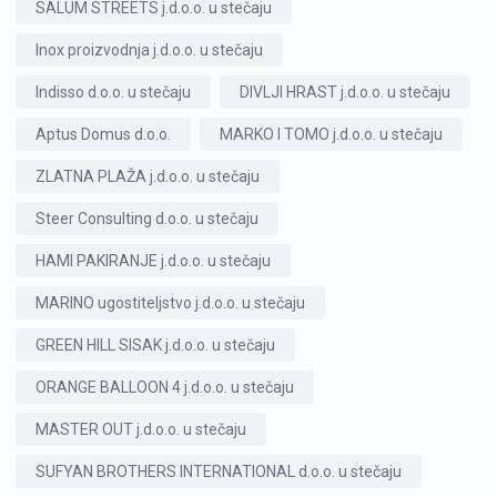
SALUM STREETS j.d.o.o. u stečaju
Inox proizvodnja j.d.o.o. u stečaju
Indisso d.o.o. u stečaju
DIVLJI HRAST j.d.o.o. u stečaju
Aptus Domus d.o.o.
MARKO I TOMO j.d.o.o. u stečaju
ZLATNA PLAŽA j.d.o.o. u stečaju
Steer Consulting d.o.o. u stečaju
HAMI PAKIRANJE j.d.o.o. u stečaju
MARINO ugostiteljstvo j.d.o.o. u stečaju
GREEN HILL SISAK j.d.o.o. u stečaju
ORANGE BALLOON 4 j.d.o.o. u stečaju
MASTER OUT j.d.o.o. u stečaju
SUFYAN BROTHERS INTERNATIONAL d.o.o. u stečaju