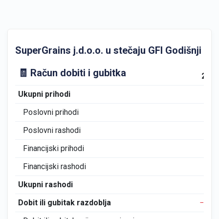
SuperGrains j.d.o.o. u stečaju GFI Godišnji fina
🧾 Račun dobiti i gubitka
202
Ukupni prihodi
0
Poslovni prihodi
0
Poslovni rashodi
42
Financijski prihodi
0
Financijski rashodi
0
Ukupni rashodi
42
Dobit ili gubitak razdoblja
−42