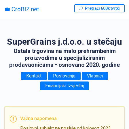
💼 CroBIZ.net
Pretraži 600k tvrtki
SuperGrains j.d.o.o. u stečaju
Ostala trgovina na malo prehrambenim
proizvodima u specijaliziranim
prodavaonicama
• osnovano 2020. godine
Kontakt
Poslovanje
Vlasnici
Financijski izvještaj
Važna napomena
Poslovni subjekt ne posluje od kolovoz 2023.