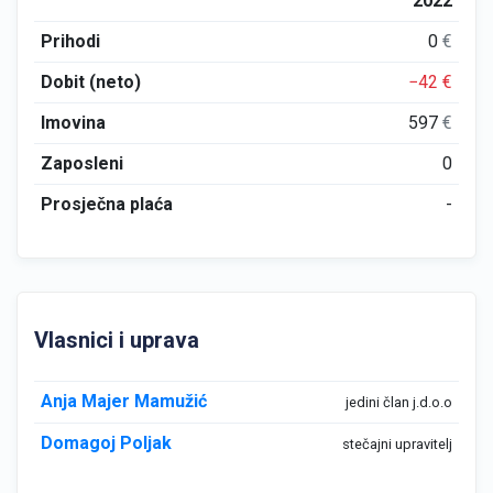
2022
Prihodi
0
€
Dobit (neto)
−42
€
Imovina
597
€
Zaposleni
0
Prosječna plaća
-
Vlasnici i uprava
Anja Majer Mamužić
jedini član j.d.o.o
Domagoj Poljak
stečajni upravitelj