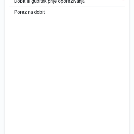
Dobit ili gubitak prije oporezivanja
−42
Porez na dobit
0