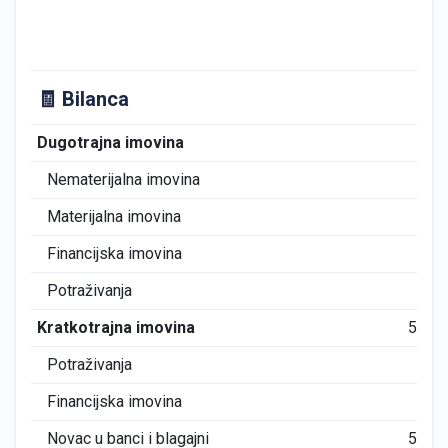
🧾 Bilanca
Dugotrajna imovina
0
Nematerijalna imovina
0
Materijalna imovina
0
Financijska imovina
0
Potraživanja
0
Kratkotrajna imovina
597
Potraživanja
90
Financijska imovina
0
Novac u banci i blagajni
507