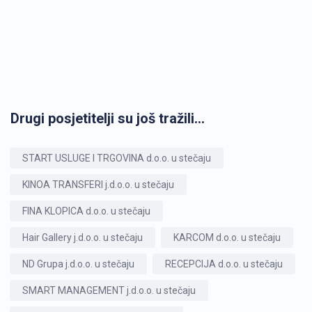
Drugi posjetitelji su još tražili...
START USLUGE I TRGOVINA d.o.o. u stečaju
KINOA TRANSFERI j.d.o.o. u stečaju
FINA KLOPICA d.o.o. u stečaju
Hair Gallery j.d.o.o. u stečaju
KARCOM d.o.o. u stečaju
ND Grupa j.d.o.o. u stečaju
RECEPCIJA d.o.o. u stečaju
SMART MANAGEMENT j.d.o.o. u stečaju