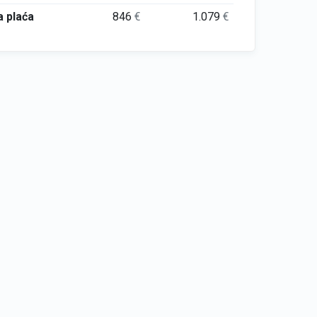
 plaća
846
€
1.079
€