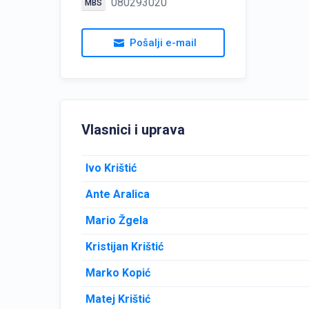
080293020
MBS
Pošalji e-mail
Vlasnici i uprava
Ivo Krištić
Ante Aralica
Mario Žgela
Kristijan Krištić
Marko Kopić
Matej Krištić