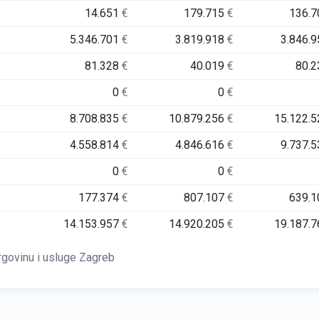
14.651
€
179.715
€
136.
5.346.701
€
3.819.918
€
3.846.
81.328
€
40.019
€
80.
0
€
0
€
8.708.835
€
10.879.256
€
15.122.
4.558.814
€
4.846.616
€
9.737.
0
€
0
€
177.374
€
807.107
€
639.
14.153.957
€
14.920.205
€
19.187.
govinu i usluge Zagreb