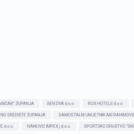
ANIČAR" ŽUPANJA
BEN DVA d.o.o.
ROX HOTELS d.o.o.
NO SREDIŠTE ŽUPANJA
SAMOSTALNI UMJETNIK AKI RAHIMOVS
 d.o.o.
IVANOVIĆ IMPEX j.d.o.o.
SPORTSKO DRUŠTVO "SKO