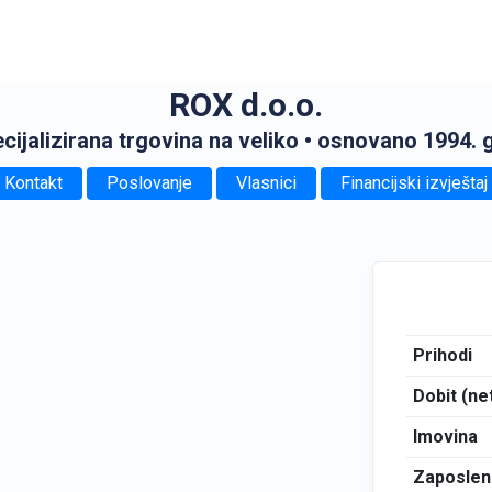
ROX d.o.o.
cijalizirana trgovina na veliko
• osnovano 1994. 
Kontakt
Poslovanje
Vlasnici
Financijski izvještaj
Prihodi
Dobit (ne
Imovina
Zaposlen