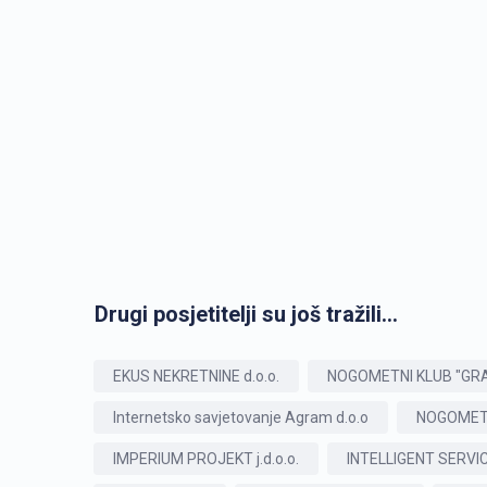
Drugi posjetitelji su još tražili...
EKUS NEKRETNINE d.o.o.
NOGOMETNI KLUB "GR
Internetsko savjetovanje Agram d.o.o
NOGOMET
IMPERIUM PROJEKT j.d.o.o.
INTELLIGENT SERVICE