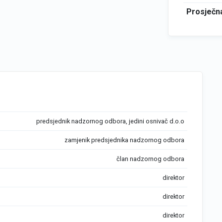
Prosječna
predsjednik nadzornog odbora, jedini osnivač d.o.o
zamjenik predsjednika nadzornog odbora
član nadzornog odbora
direktor
direktor
direktor