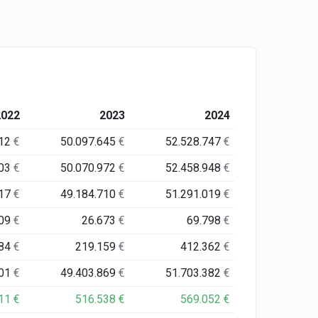
2022
2023
2024
312
€
50.097.645
€
52.528.747
€
103
€
50.070.972
€
52.458.948
€
817
€
49.184.710
€
51.291.019
€
209
€
26.673
€
69.798
€
084
€
219.159
€
412.362
€
901
€
49.403.869
€
51.703.382
€
411
€
516.538
€
569.052
€