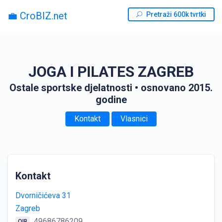
💼 CroBIZ.net
Pretraži 600k tvrtki
JOGA I PILATES ZAGREB
Ostale sportske djelatnosti
• osnovano 2015.
godine
Kontakt
Vlasnici
Kontakt
Dvorničićeva 31
Zagreb
49686786209
OIB