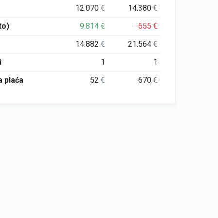
12.070
€
14.380
€
to)
9.814
€
−655
€
14.882
€
21.564
€
i
1
1
 plaća
52
€
670
€