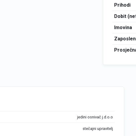
Prihodi
Dobit (ne
Imovina
Zaposlen
Prosječna
jedini osnivač j.d.o.o
stečajni upravitelj