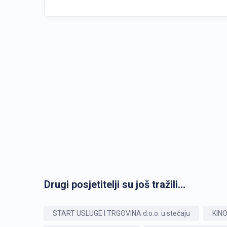
Drugi posjetitelji su još tražili...
START USLUGE I TRGOVINA d.o.o. u stečaju
KINO