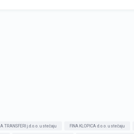
A TRANSFERI j.d.o.o. u stečaju
FINA KLOPICA d.o.o. u stečaju