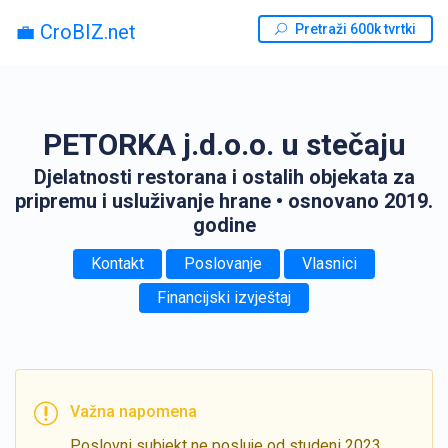
💼 CroBIZ.net
Pretraži 600k tvrtki
PETORKA j.d.o.o. u stečaju
Djelatnosti restorana i ostalih objekata za
pripremu i usluživanje hrane
• osnovano 2019.
godine
Kontakt
Poslovanje
Vlasnici
Financijski izvještaj
Važna napomena
Poslovni subjekt ne posluje od studeni 2023.