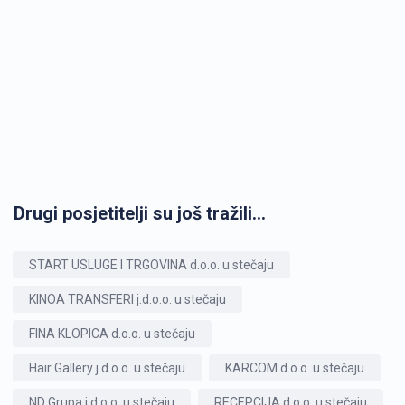
Drugi posjetitelji su još tražili...
START USLUGE I TRGOVINA d.o.o. u stečaju
KINOA TRANSFERI j.d.o.o. u stečaju
FINA KLOPICA d.o.o. u stečaju
Hair Gallery j.d.o.o. u stečaju
KARCOM d.o.o. u stečaju
ND Grupa j.d.o.o. u stečaju
RECEPCIJA d.o.o. u stečaju