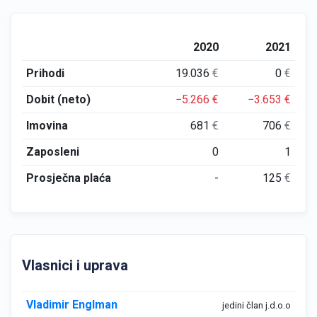
2020
2021
Prihodi
19.036
€
0
€
Dobit (neto)
−5.266
€
−3.653
€
Imovina
681
€
706
€
Zaposleni
0
1
Prosječna plaća
-
125
€
Vlasnici i uprava
Vladimir Englman
jedini član j.d.o.o