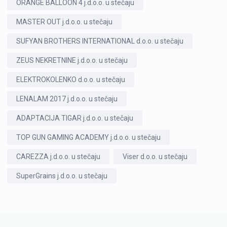
ORANGE BALLOON 4 j.d.o.o. u stečaju
MASTER OUT j.d.o.o. u stečaju
SUFYAN BROTHERS INTERNATIONAL d.o.o. u stečaju
ZEUS NEKRETNINE j.d.o.o. u stečaju
ELEKTROKOLENKO d.o.o. u stečaju
LENALAM 2017 j.d.o.o. u stečaju
ADAPTACIJA TIGAR j.d.o.o. u stečaju
TOP GUN GAMING ACADEMY j.d.o.o. u stečaju
CAREZZA j.d.o.o. u stečaju
Viser d.o.o. u stečaju
SuperGrains j.d.o.o. u stečaju