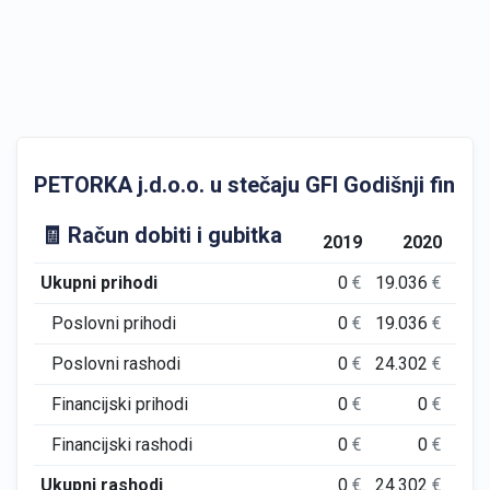
PETORKA j.d.o.o. u stečaju GFI Godišnji financi
🧾 Račun dobiti i gubitka
2019
2020
Ukupni prihodi
0
€
19.036
€
Poslovni prihodi
0
€
19.036
€
Poslovni rashodi
0
€
24.302
€
3.
Financijski prihodi
0
€
0
€
Financijski rashodi
0
€
0
€
Ukupni rashodi
0
€
24.302
€
3.