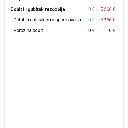
Dobit ili gubitak razdoblja
0
€
−5.266
€
−3.
Dobit ili gubitak prije oporezivanja
0
€
−5.266
€
−3.
Porez na dobit
0
€
0
€