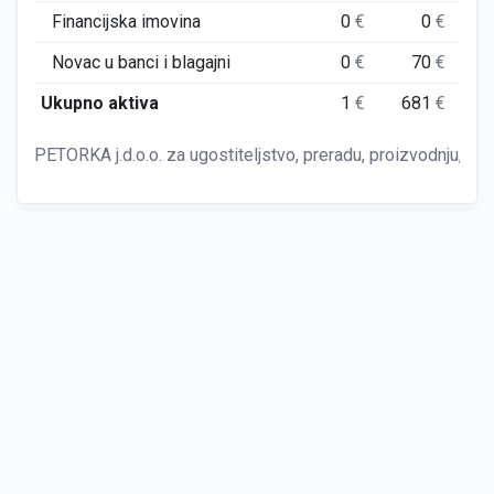
Financijska imovina
0
€
0
€
Novac u banci i blagajni
0
€
70
€
7
Ukupno aktiva
1
€
681
€
7
PETORKA j.d.o.o. za ugostiteljstvo, preradu, proizvodnju, tr