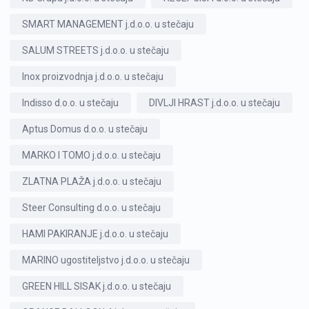
SMART MANAGEMENT j.d.o.o. u stečaju
SALUM STREETS j.d.o.o. u stečaju
Inox proizvodnja j.d.o.o. u stečaju
Indisso d.o.o. u stečaju
DIVLJI HRAST j.d.o.o. u stečaju
Aptus Domus d.o.o. u stečaju
MARKO I TOMO j.d.o.o. u stečaju
ZLATNA PLAŽA j.d.o.o. u stečaju
Steer Consulting d.o.o. u stečaju
HAMI PAKIRANJE j.d.o.o. u stečaju
MARINO ugostiteljstvo j.d.o.o. u stečaju
GREEN HILL SISAK j.d.o.o. u stečaju