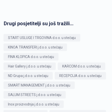
Drugi posjetitelji su još tražili...
START USLUGE I TRGOVINA d.o.o. u stečaju
KINOA TRANSFERI j.d.o.o. u stečaju
FINA KLOPICA d.o.o. u stečaju
Hair Gallery j.d.o.o. u stečaju
KARCOM d.o.o. u stečaju
ND Grupa j.d.o.o. u stečaju
RECEPCIJA d.o.o. u stečaju
SMART MANAGEMENT j.d.o.o. u stečaju
SALUM STREETS j.d.o.o. u stečaju
Inox proizvodnja j.d.o.o. u stečaju