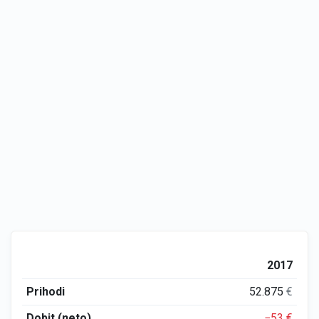
2017
Prihodi
52.875
€
Dobit (neto)
−53
€