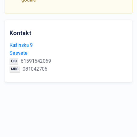
Kontakt
Kašinska 9
Sesvete
61591542069
OIB
081042706
MBS