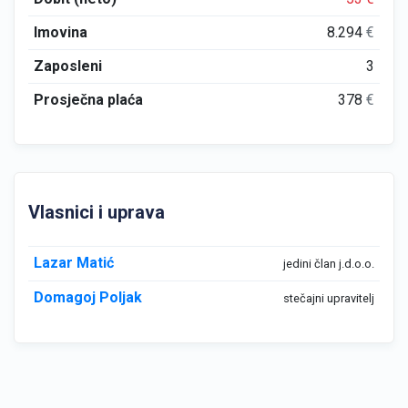
Imovina
8.294
€
Zaposleni
3
Prosječna plaća
378
€
Vlasnici i uprava
Lazar Matić
jedini član j.d.o.o.
Domagoj Poljak
stečajni upravitelj