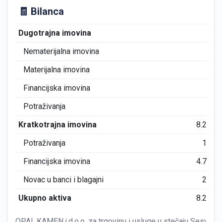
🧾 Bilanca
Dugotrajna imovina
0
Nematerijalna imovina
0
Materijalna imovina
0
Financijska imovina
0
Potraživanja
0
Kratkotrajna imovina
8.294
Potraživanja
196
Financijska imovina
4.744
Novac u banci i blagajni
281
Ukupno aktiva
8.294
OPAL.KAMEN j.d.o.o. za trgovinu i usluge u stečaju Sesvete