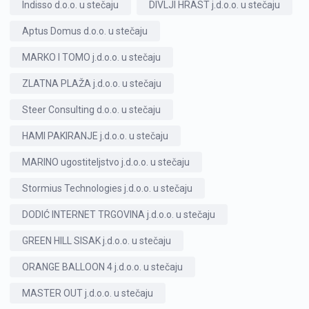
Indisso d.o.o. u stečaju
DIVLJI HRAST j.d.o.o. u stečaju
Aptus Domus d.o.o. u stečaju
MARKO I TOMO j.d.o.o. u stečaju
ZLATNA PLAŽA j.d.o.o. u stečaju
Steer Consulting d.o.o. u stečaju
HAMI PAKIRANJE j.d.o.o. u stečaju
MARINO ugostiteljstvo j.d.o.o. u stečaju
Stormius Technologies j.d.o.o. u stečaju
DODIĆ INTERNET TRGOVINA j.d.o.o. u stečaju
GREEN HILL SISAK j.d.o.o. u stečaju
ORANGE BALLOON 4 j.d.o.o. u stečaju
MASTER OUT j.d.o.o. u stečaju