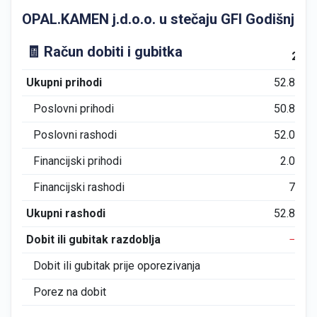
OPAL.KAMEN j.d.o.o. u stečaju GFI Godišnji fina
🧾 Račun dobiti i gubitka
201
Ukupni prihodi
52.875
Poslovni prihodi
50.814
Poslovni rashodi
52.050
Financijski prihodi
2.061
Financijski rashodi
780
Ukupni rashodi
52.830
Dobit ili gubitak razdoblja
−53
Dobit ili gubitak prije oporezivanja
46
Porez na dobit
98