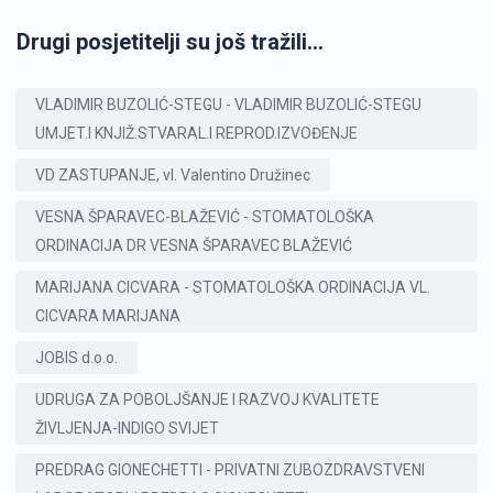
Drugi posjetitelji su još tražili...
VLADIMIR BUZOLIĆ-STEGU - VLADIMIR BUZOLIĆ-STEGU
UMJET.I KNJIŽ.STVARAL.I REPROD.IZVOĐENJE
VD ZASTUPANJE, vl. Valentino Družinec
VESNA ŠPARAVEC-BLAŽEVIĆ - STOMATOLOŠKA
ORDINACIJA DR VESNA ŠPARAVEC BLAŽEVIĆ
MARIJANA CICVARA - STOMATOLOŠKA ORDINACIJA VL.
CICVARA MARIJANA
JOBIS d.o.o.
UDRUGA ZA POBOLJŠANJE I RAZVOJ KVALITETE
ŽIVLJENJA-INDIGO SVIJET
PREDRAG GIONECHETTI - PRIVATNI ZUBOZDRAVSTVENI