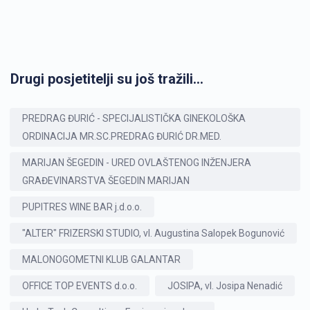
Drugi posjetitelji su još tražili...
PREDRAG ĐURIĆ - SPECIJALISTIČKA GINEKOLOŠKA
ORDINACIJA MR.SC.PREDRAG ĐURIĆ DR.MED.
MARIJAN ŠEGEDIN - URED OVLAŠTENOG INŽENJERA
GRAĐEVINARSTVA ŠEGEDIN MARIJAN
PUPITRES WINE BAR j.d.o.o.
"ALTER" FRIZERSKI STUDIO, vl. Augustina Salopek Bogunović
MALONOGOMETNI KLUB GALANTAR
OFFICE TOP EVENTS d.o.o.
JOSIPA, vl. Josipa Nenadić