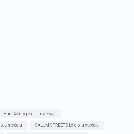
Hair Gallery j.d.o.o. u stečaju
. u stečaju
SALUM STREETS j.d.o.o. u stečaju