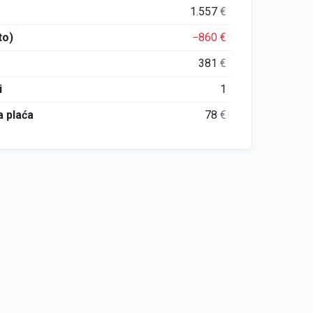
1.557
€
to)
−860
€
381
€
i
1
 plaća
78
€