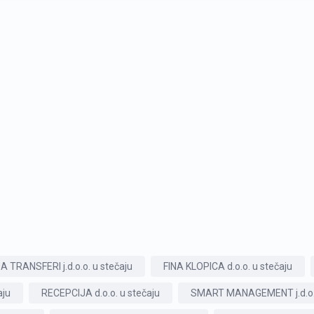
A TRANSFERI j.d.o.o. u stečaju
FINA KLOPICA d.o.o. u stečaju
aju
RECEPCIJA d.o.o. u stečaju
SMART MANAGEMENT j.d.o.o