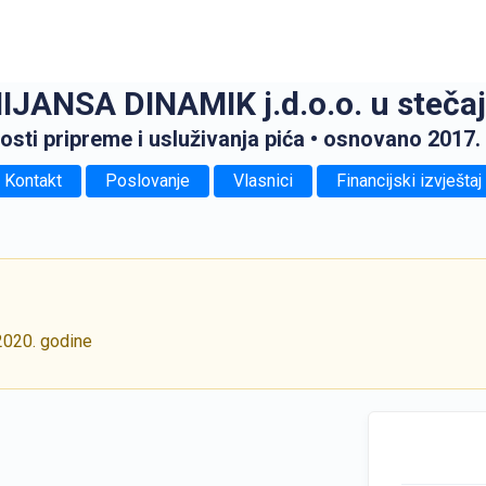
IJANSA DINAMIK j.d.o.o. u steča
osti pripreme i usluživanja pića
• osnovano 2017.
Kontakt
Poslovanje
Vlasnici
Financijski izvještaj
2020. godine