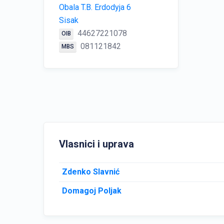
Obala T.B. Erdodyja 6
Sisak
44627221078
OIB
081121842
MBS
Vlasnici i uprava
Zdenko Slavnić
Domagoj Poljak