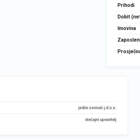
Prihodi
Dobit (ne
Imovina
Zaposlen
Prosječna
jedini osnivač j.d.o.o.
stečajni upravitelj