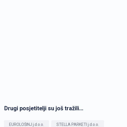
Drugi posjetitelji su još tražili...
EUROLOŠINJ j.d.o.o.
STELLA PARKETI j.d.o.o.