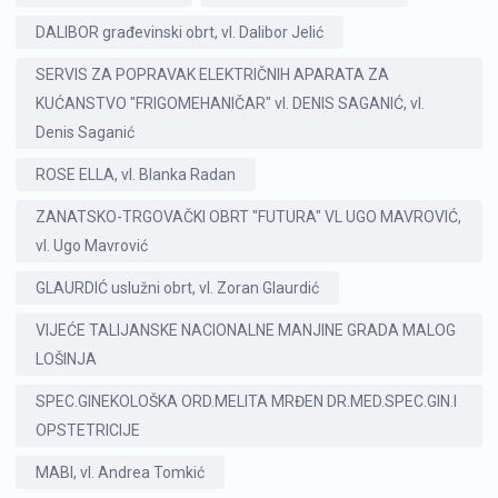
DALIBOR građevinski obrt, vl. Dalibor Jelić
SERVIS ZA POPRAVAK ELEKTRIČNIH APARATA ZA
KUĆANSTVO "FRIGOMEHANIČAR" vl. DENIS SAGANIĆ, vl.
Denis Saganić
ROSE ELLA, vl. Blanka Radan
ZANATSKO-TRGOVAČKI OBRT "FUTURA" VL UGO MAVROVIĆ,
vl. Ugo Mavrović
GLAURDIĆ uslužni obrt, vl. Zoran Glaurdić
VIJEĆE TALIJANSKE NACIONALNE MANJINE GRADA MALOG
LOŠINJA
SPEC.GINEKOLOŠKA ORD.MELITA MRĐEN DR.MED.SPEC.GIN.I
OPSTETRICIJE
MABI, vl. Andrea Tomkić