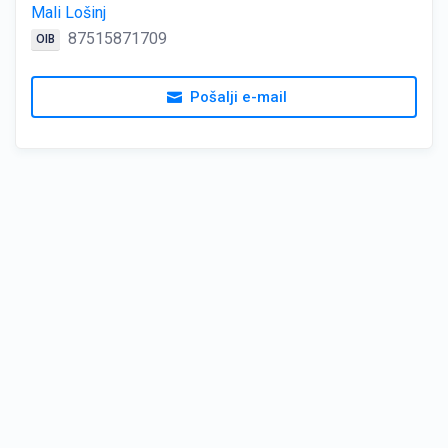
Mali Lošinj
87515871709
OIB
Pošalji e-mail