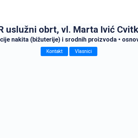
 uslužni obrt, vl. Marta Ivić Cvit
ije nakita (bižuterije) i srodnih proizvoda
• osno
Kontakt
Vlasnici