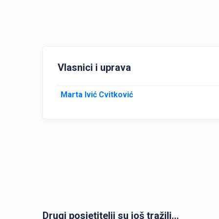
Vlasnici i uprava
Marta Ivić Cvitković
Drugi posjetitelji su još tražili...