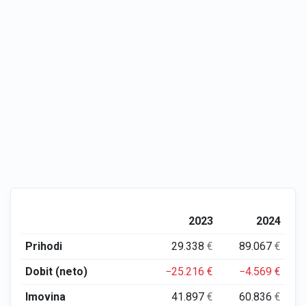
2023
2024
Prihodi
29.338
€
89.067
€
Dobit (neto)
−25.216
€
−4.569
€
Imovina
41.897
€
60.836
€