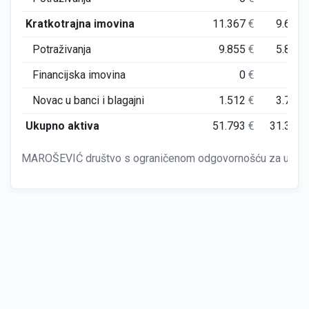
Kratkotrajna imovina
11.367
€
9.662
Potraživanja
9.855
€
5.895
Financijska imovina
0
€
0
Novac u banci i blagajni
1.512
€
3.767
Ukupno aktiva
51.793
€
31.372
MAROŠEVIĆ društvo s ograničenom odgovornošću za uslu