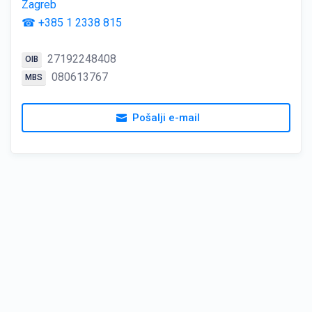
Zagreb
☎ +385 1 2338 815
27192248408
OIB
080613767
MBS
Pošalji e-mail