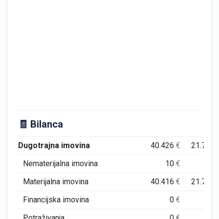
🧾 Bilanca
Dugotrajna imovina
40.426
€
21.710
Nematerijalna imovina
10
€
0
Materijalna imovina
40.416
€
21.710
Financijska imovina
0
€
0
Potraživanja
0
€
0