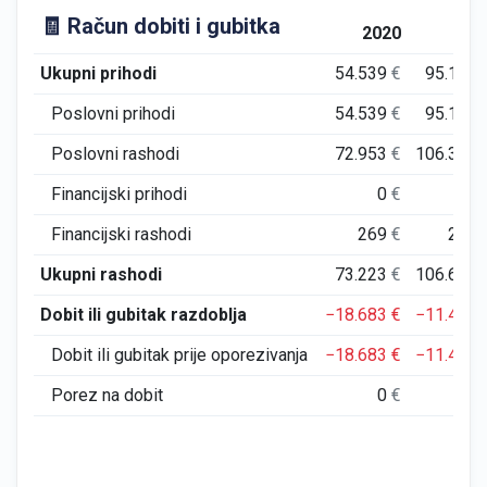
🧾 Račun dobiti i gubitka
2020
202
Ukupni prihodi
54.539
€
95.195
Poslovni prihodi
54.539
€
95.195
Poslovni rashodi
72.953
€
106.398
Financijski prihodi
0
€
0
Financijski rashodi
269
€
219
Ukupni rashodi
73.223
€
106.617
Dobit ili gubitak razdoblja
−18.683
€
−11.422
Dobit ili gubitak prije oporezivanja
−18.683
€
−11.422
Porez na dobit
0
€
0