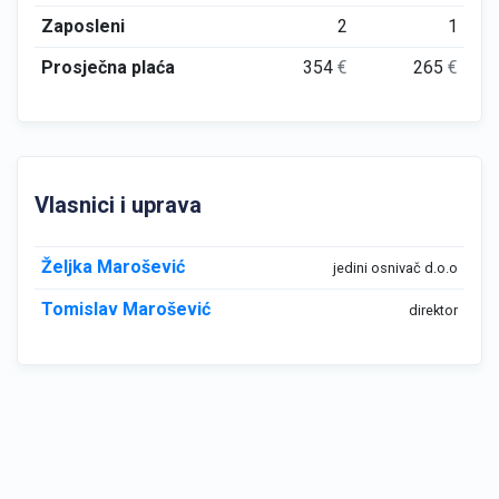
Zaposleni
2
1
Prosječna plaća
354
€
265
€
Vlasnici i uprava
Željka Marošević
jedini osnivač d.o.o
Tomislav Marošević
direktor