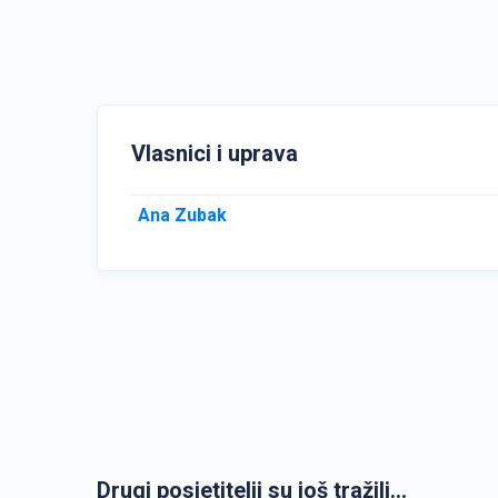
Vlasnici i uprava
Ana Zubak
Drugi posjetitelji su još tražili...