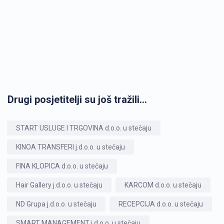
Drugi posjetitelji su još tražili...
START USLUGE I TRGOVINA d.o.o. u stečaju
KINOA TRANSFERI j.d.o.o. u stečaju
FINA KLOPICA d.o.o. u stečaju
Hair Gallery j.d.o.o. u stečaju
KARCOM d.o.o. u stečaju
ND Grupa j.d.o.o. u stečaju
RECEPCIJA d.o.o. u stečaju
SMART MANAGEMENT j.d.o.o. u stečaju