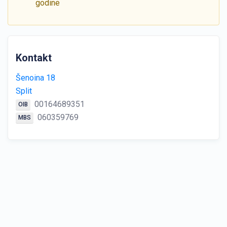
godine
Kontakt
Šenoina 18
Split
00164689351
OIB
060359769
MBS