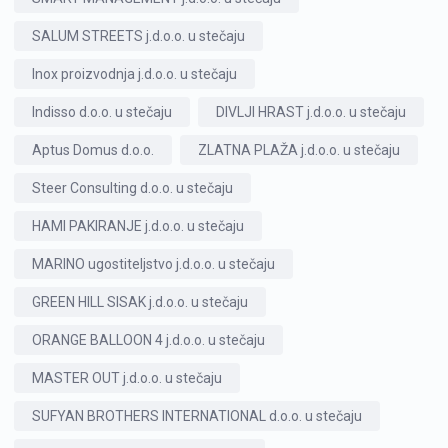
SALUM STREETS j.d.o.o. u stečaju
Inox proizvodnja j.d.o.o. u stečaju
Indisso d.o.o. u stečaju
DIVLJI HRAST j.d.o.o. u stečaju
Aptus Domus d.o.o.
ZLATNA PLAŽA j.d.o.o. u stečaju
Steer Consulting d.o.o. u stečaju
HAMI PAKIRANJE j.d.o.o. u stečaju
MARINO ugostiteljstvo j.d.o.o. u stečaju
GREEN HILL SISAK j.d.o.o. u stečaju
ORANGE BALLOON 4 j.d.o.o. u stečaju
MASTER OUT j.d.o.o. u stečaju
SUFYAN BROTHERS INTERNATIONAL d.o.o. u stečaju