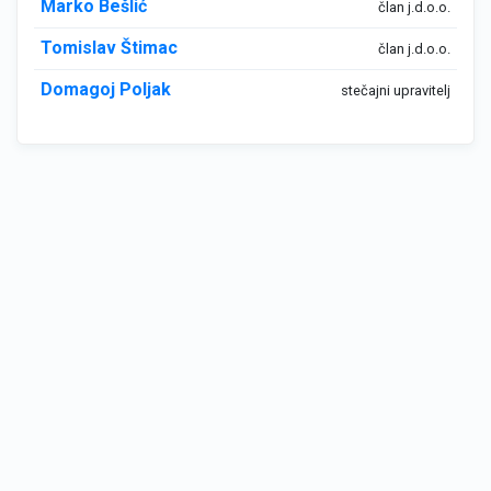
Marko Bešlić
član j.d.o.o.
Tomislav Štimac
član j.d.o.o.
Domagoj Poljak
stečajni upravitelj