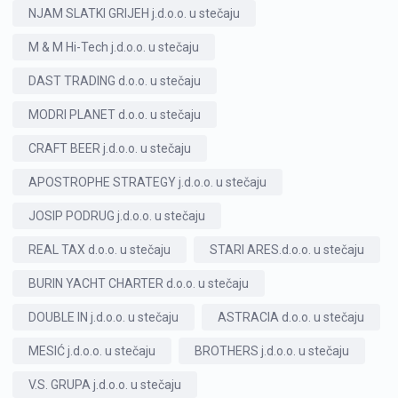
NJAM SLATKI GRIJEH j.d.o.o. u stečaju
M & M Hi-Tech j.d.o.o. u stečaju
DAST TRADING d.o.o. u stečaju
MODRI PLANET d.o.o. u stečaju
CRAFT BEER j.d.o.o. u stečaju
APOSTROPHE STRATEGY j.d.o.o. u stečaju
JOSIP PODRUG j.d.o.o. u stečaju
REAL TAX d.o.o. u stečaju
STARI ARES.d.o.o. u stečaju
BURIN YACHT CHARTER d.o.o. u stečaju
DOUBLE IN j.d.o.o. u stečaju
ASTRACIA d.o.o. u stečaju
MESIĆ j.d.o.o. u stečaju
BROTHERS j.d.o.o. u stečaju
V.S. GRUPA j.d.o.o. u stečaju