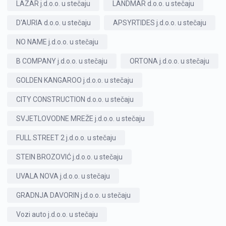
LAZAR j.d.o.o. u stečaju
LANDMAR d.o.o. u stečaju
D'AURIA d.o.o. u stečaju
APSYRTIDES j.d.o.o. u stečaju
NO NAME j.d.o.o. u stečaju
B COMPANY j.d.o.o. u stečaju
ORTONA j.d.o.o. u stečaju
GOLDEN KANGAROO j.d.o.o. u stečaju
CITY CONSTRUCTION d.o.o. u stečaju
SVJETLOVODNE MREŽE j.d.o.o. u stečaju
FULL STREET 2 j.d.o.o. u stečaju
STEIN BROZOVIĆ j.d.o.o. u stečaju
UVALA NOVA j.d.o.o. u stečaju
GRADNJA DAVORIN j.d.o.o. u stečaju
Vozi auto j.d.o.o. u stečaju