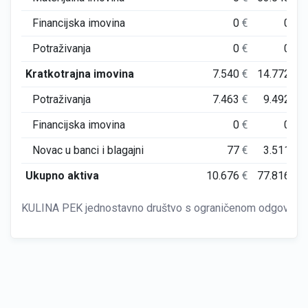
Financijska imovina
0
€
0
€
Potraživanja
0
€
0
€
Kratkotrajna imovina
7.540
€
14.772
€
Potraživanja
7.463
€
9.492
€
Financijska imovina
0
€
0
€
Novac u banci i blagajni
77
€
3.511
€
Ukupno aktiva
10.676
€
77.816
€
KULINA PEK jednostavno društvo s ograničenom odgovornošć