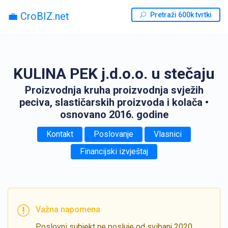
💼 CroBIZ.net
Pretraži 600k tvrtki
KULINA PEK j.d.o.o. u stečaju
Proizvodnja kruha proizvodnja svježih
peciva, slastičarskih proizvoda i kolača
•
osnovano 2016. godine
Kontakt
Poslovanje
Vlasnici
Financijski izvještaj
Važna napomena
Poslovni subjekt ne posluje od svibanj 2020.