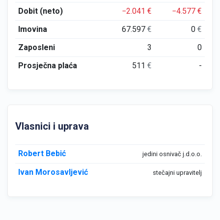
Dobit (neto)
−2.041
€
−4.577
€
Imovina
67.597
€
0
€
Zaposleni
3
0
Prosječna plaća
511
€
-
Vlasnici i uprava
Robert Bebić
jedini osnivač j.d.o.o.
Ivan Morosavljević
stečajni upravitelj