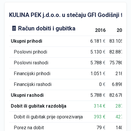
KULINA PEK j.d.o.o. u stečaju GFI Godišnji finan
🧾 Račun dobiti i gubitka
2016
2017
Ukupni prihodi
6.181
€
83.105
€
Poslovni prihodi
5.130
€
82.887
€
Poslovni rashodi
5.788
€
75.780
€
Financijski prihodi
1.051
€
218
€
Financijski rashodi
0
€
6.898
€
Ukupni rashodi
5.788
€
82.678
€
Dobit ili gubitak razdoblja
314
€
287
€
Dobit ili gubitak prije oporezivanja
393
€
427
€
Porez na dobit
79
€
140
€