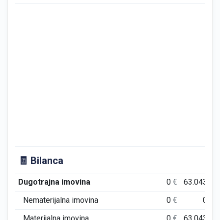
🧾 Bilanca
Dugotrajna imovina
0
€
63.043
€
Nematerijalna imovina
0
€
0
€
Materijalna imovina
0
€
63.043
€