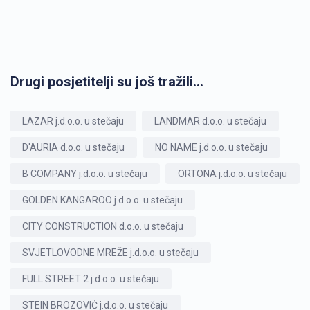
Drugi posjetitelji su još tražili...
LAZAR j.d.o.o. u stečaju
LANDMAR d.o.o. u stečaju
D'AURIA d.o.o. u stečaju
NO NAME j.d.o.o. u stečaju
B COMPANY j.d.o.o. u stečaju
ORTONA j.d.o.o. u stečaju
GOLDEN KANGAROO j.d.o.o. u stečaju
CITY CONSTRUCTION d.o.o. u stečaju
SVJETLOVODNE MREŽE j.d.o.o. u stečaju
FULL STREET 2 j.d.o.o. u stečaju
STEIN BROZOVIĆ j.d.o.o. u stečaju