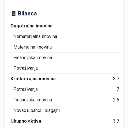
🧾 Bilanca
Dugotrajna imovina
0
Nematerijalna imovina
0
Materijalna imovina
0
Financijska imovina
0
Potraživanja
0
Kratkotrajna imovina
3.772
Potraživanja
736
Financijska imovina
2.694
Novac u banci i blagajni
30
Ukupno aktiva
3.773