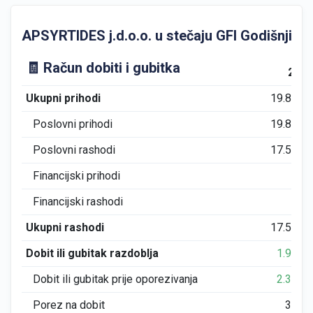
APSYRTIDES j.d.o.o. u stečaju GFI Godišnji fina
🧾 Račun dobiti i gubitka
201
Ukupni prihodi
19.873
Poslovni prihodi
19.833
Poslovni rashodi
17.553
Financijski prihodi
40
Financijski rashodi
0
Ukupni rashodi
17.553
Dobit ili gubitak razdoblja
1.950
Dobit ili gubitak prije oporezivanja
2.320
Porez na dobit
370