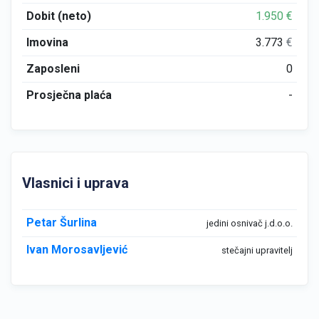
Dobit (neto)
1.950
€
Imovina
3.773
€
Zaposleni
0
Prosječna plaća
-
Vlasnici i uprava
Petar Šurlina
jedini osnivač j.d.o.o.
Ivan Morosavljević
stečajni upravitelj