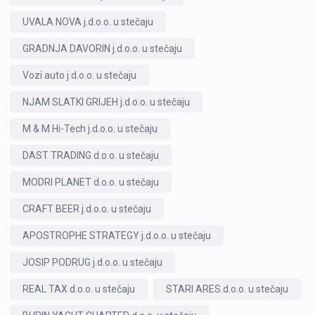
UVALA NOVA j.d.o.o. u stečaju
GRADNJA DAVORIN j.d.o.o. u stečaju
Vozi auto j.d.o.o. u stečaju
NJAM SLATKI GRIJEH j.d.o.o. u stečaju
M & M Hi-Tech j.d.o.o. u stečaju
DAST TRADING d.o.o. u stečaju
MODRI PLANET d.o.o. u stečaju
CRAFT BEER j.d.o.o. u stečaju
APOSTROPHE STRATEGY j.d.o.o. u stečaju
JOSIP PODRUG j.d.o.o. u stečaju
REAL TAX d.o.o. u stečaju
STARI ARES.d.o.o. u stečaju