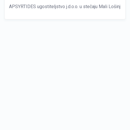
APSYRTIDES ugostiteljstvo j.d.o.o. u stečaju Mali Lošinj