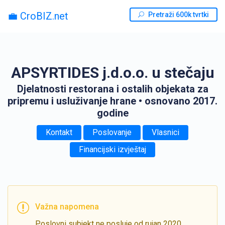
💼 CroBIZ.net
Pretraži 600k tvrtki
APSYRTIDES j.d.o.o. u stečaju
Djelatnosti restorana i ostalih objekata za
pripremu i usluživanje hrane
• osnovano 2017.
godine
Kontakt
Poslovanje
Vlasnici
Financijski izvještaj
Važna napomena
Poslovni subjekt ne posluje od rujan 2020.