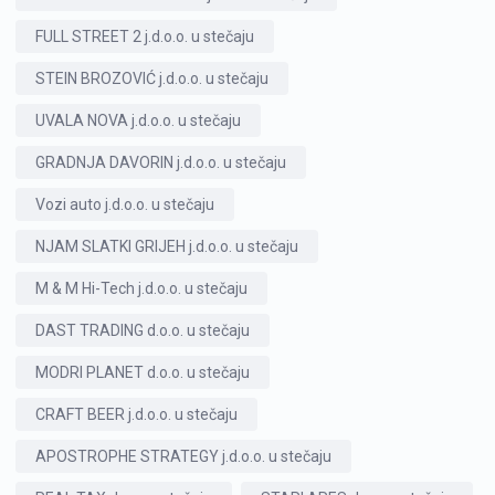
FULL STREET 2 j.d.o.o. u stečaju
STEIN BROZOVIĆ j.d.o.o. u stečaju
UVALA NOVA j.d.o.o. u stečaju
GRADNJA DAVORIN j.d.o.o. u stečaju
Vozi auto j.d.o.o. u stečaju
NJAM SLATKI GRIJEH j.d.o.o. u stečaju
M & M Hi-Tech j.d.o.o. u stečaju
DAST TRADING d.o.o. u stečaju
MODRI PLANET d.o.o. u stečaju
CRAFT BEER j.d.o.o. u stečaju
APOSTROPHE STRATEGY j.d.o.o. u stečaju