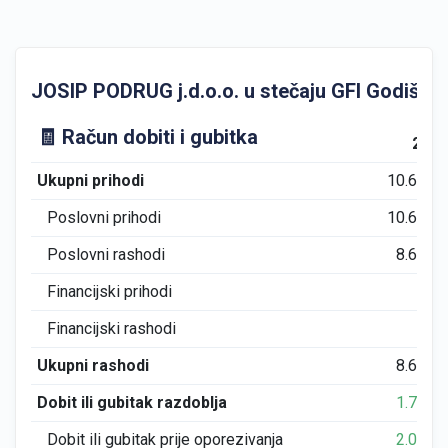
JOSIP PODRUG j.d.o.o. u stečaju GFI Godišnji fi
🧾 Račun dobiti i gubitka
201
Ukupni prihodi
10.628
Poslovni prihodi
10.628
Poslovni rashodi
8.609
Financijski prihodi
0
Financijski rashodi
0
Ukupni rashodi
8.609
Dobit ili gubitak razdoblja
1.777
Dobit ili gubitak prije oporezivanja
2.019