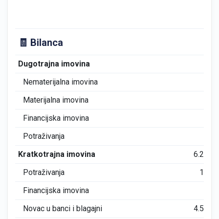
🧾 Bilanca
Dugotrajna imovina
0
Nematerijalna imovina
0
Materijalna imovina
0
Financijska imovina
0
Potraživanja
0
Kratkotrajna imovina
6.274
Potraživanja
140
Financijska imovina
0
Novac u banci i blagajni
4.576