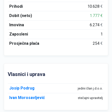
Prihodi
10.628
€
Dobit (neto)
1.777
€
Imovina
6.274
€
Zaposleni
1
Prosječna plaća
254
€
Vlasnici i uprava
Josip Podrug
jedini član j.d.o.o.
Ivan Morosavljević
stečajni upravitelj