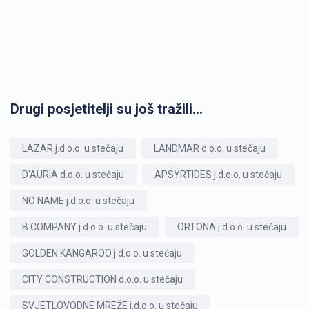
Drugi posjetitelji su još tražili...
LAZAR j.d.o.o. u stečaju
LANDMAR d.o.o. u stečaju
D'AURIA d.o.o. u stečaju
APSYRTIDES j.d.o.o. u stečaju
NO NAME j.d.o.o. u stečaju
B COMPANY j.d.o.o. u stečaju
ORTONA j.d.o.o. u stečaju
GOLDEN KANGAROO j.d.o.o. u stečaju
CITY CONSTRUCTION d.o.o. u stečaju
SVJETLOVODNE MREŽE j.d.o.o. u stečaju