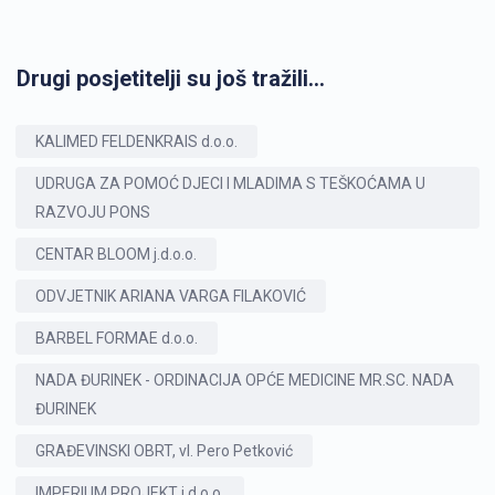
Drugi posjetitelji su još tražili...
KALIMED FELDENKRAIS d.o.o.
UDRUGA ZA POMOĆ DJECI I MLADIMA S TEŠKOĆAMA U
RAZVOJU PONS
CENTAR BLOOM j.d.o.o.
ODVJETNIK ARIANA VARGA FILAKOVIĆ
BARBEL FORMAE d.o.o.
NADA ĐURINEK - ORDINACIJA OPĆE MEDICINE MR.SC. NADA
ĐURINEK
GRAĐEVINSKI OBRT, vl. Pero Petković
IMPERIUM PROJEKT j.d.o.o.