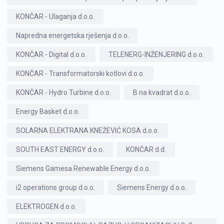
KONČAR - Ulaganja d.o.o.
Napredna energetska rješenja d.o.o.
KONČAR - Digital d.o.o.
TELENERG-INŽENJERING d.o.o.
KONČAR - Transformatorski kotlovi d.o.o.
KONČAR - Hydro Turbine d.o.o.
B na kvadrat d.o.o.
Energy Basket d.o.o.
SOLARNA ELEKTRANA KNEŽEVIĆ KOSA d.o.o.
SOUTH EAST ENERGY d.o.o.
KONČAR d.d.
Siemens Gamesa Renewable Energy d.o.o.
i2 operations group d.o.o.
Siemens Energy d.o.o.
ELEKTROGEN d.o.o.