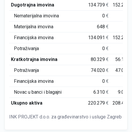
Dugotrajna imovina
134.739
€
152.294
Nematerijalna imovina
0
€
0
Materijalna imovina
648
€
56
Financijska imovina
134.091
€
152.238
Potraživanja
0
€
0
Kratkotrajna imovina
80.329
€
56.127
Potraživanja
74.020
€
47.048
Financijska imovina
0
€
0
Novac u banci i blagajni
6.310
€
9.079
Ukupno aktiva
220.279
€
208.421
INK PROJEKT d.o.o. za građevinarstvo i usluge Zagreb