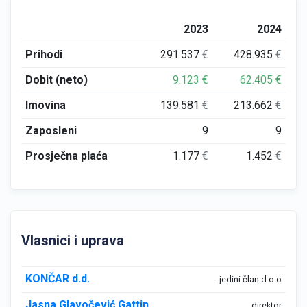
2023
2024
Prihodi
291.537
€
428.935
€
Dobit (neto)
9.123
€
62.405
€
Imovina
139.581
€
213.662
€
Zaposleni
9
9
Prosječna plaća
1.177
€
1.452
€
Vlasnici i uprava
KONČAR d.d.
jedini član d.o.o
Jasna Glavočević Gattin
direktor