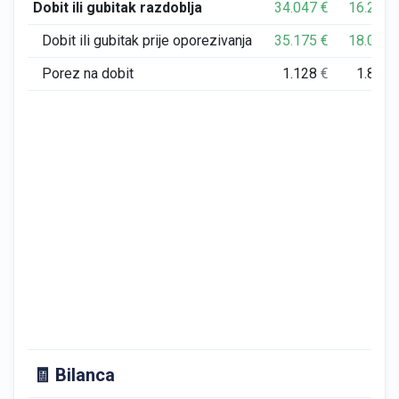
Dobit ili gubitak razdoblja
34.047
€
16.200
Dobit ili gubitak prije oporezivanja
35.175
€
18.005
Porez na dobit
1.128
€
1.805
🧾 Bilanca