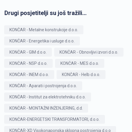
Drugi posjetitelji su još tražili...
KONČAR - Metalne konstrukcije d.o.o.
KONČAR - Energetika i usluge d.o.o.
KONČAR - GIM d.o.o.
KONČAR - Obnovljivi izvori d.o.o.
KONČAR - NSP d.o.o.
KONČAR - MES d.o.o.
KONČAR - INEM d.o.o.
KONČAR - Helb d.o.o.
KONČAR - Aparati i postrojenja d.o.o.
KONČAR - Institut za elektrotehniku d.o.o.
KONČAR - MONTAŽNI INŽENJERING, d.d.
KONČAR-ENERGETSKI TRANSFORMATORI, d.o.o.
KONČAR-XD Visokonaponska sklopna postrojenja d.o.o