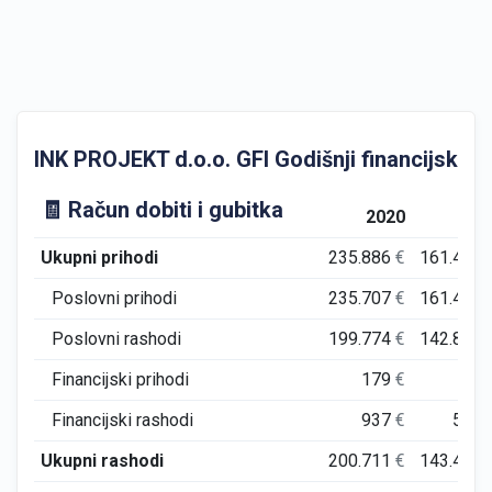
INK PROJEKT d.o.o. GFI Godišnji financijski izv
🧾 Račun dobiti i gubitka
2020
202
Ukupni prihodi
235.886
€
161.432
Poslovni prihodi
235.707
€
161.430
Poslovni rashodi
199.774
€
142.890
Financijski prihodi
179
€
3
Financijski rashodi
937
€
537
Ukupni rashodi
200.711
€
143.427