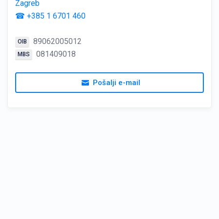
Zagreb
☎ +385 1 6701 460
89062005012
OIB
081409018
MBS
Pošalji e-mail