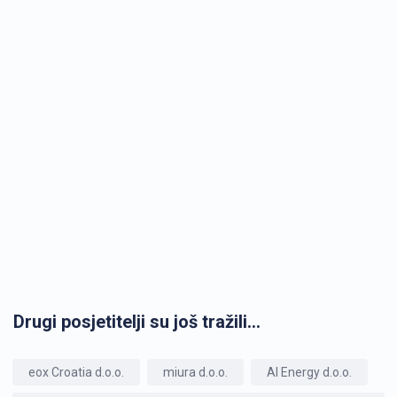
Drugi posjetitelji su još tražili...
eox Croatia d.o.o.
miura d.o.o.
AI Energy d.o.o.