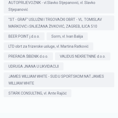
AUTOPRIJEVOZNIK - vl.Slavko Stjepanović, vl. Slavko
Stjepanović
"ST - GRAF" USLUŽNI I TRGOVAČKI OBRT - VL. TOMISLAV
MARKOVIĆ i SNJEŽANA ŽIVKOVIĆ, ZAGREB, ILICA 510
BEER POINT j.d.o.o.
Sorm, vl. Ivan Balija
LTD obrt za frizerske usluge, vl. Martina Ratković
PRERADA ŠIBENIK d.o.o.
VALIDUS NEKRETNINE d.o.o.
UDRUGA JNANA U LIKVIDACIJI
JAMES WILLIAM WHITE - SUD.U SPORTSKOM NAT.JAMES
WILLIAM WHITE
STARK CONSULTING, vl. Ante Rajčić