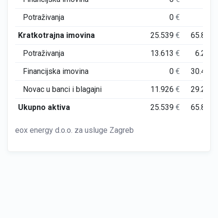
Potraživanja
0
€
0
Kratkotrajna imovina
25.539
€
65.886
Potraživanja
13.613
€
6.255
Financijska imovina
0
€
30.422
Novac u banci i blagajni
11.926
€
29.208
Ukupno aktiva
25.539
€
65.886
eox energy d.o.o. za usluge Zagreb