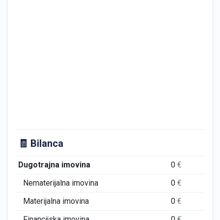
🧾 Bilanca
Dugotrajna imovina
0
€
0
Nematerijalna imovina
0
€
0
Materijalna imovina
0
€
0
Financijska imovina
0
€
0