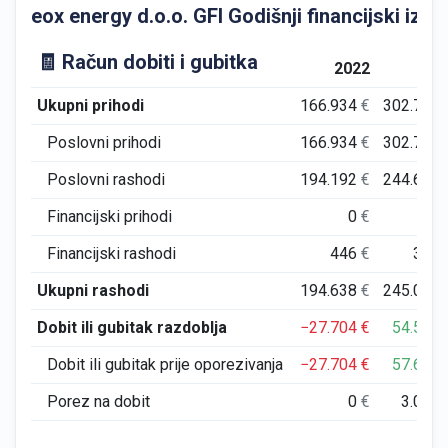
eox energy d.o.o. GFI Godišnji financijski izvje
🧾 Račun dobiti i gubitka
2022
202
Ukupni prihodi
166.934
€
302.706
Poslovni prihodi
166.934
€
302.702
Poslovni rashodi
194.192
€
244.689
Financijski prihodi
0
€
4
Financijski rashodi
446
€
387
Ukupni rashodi
194.638
€
245.077
Dobit ili gubitak razdoblja
−27.704
€
54.567
Dobit ili gubitak prije oporezivanja
−27.704
€
57.629
Porez na dobit
0
€
3.061