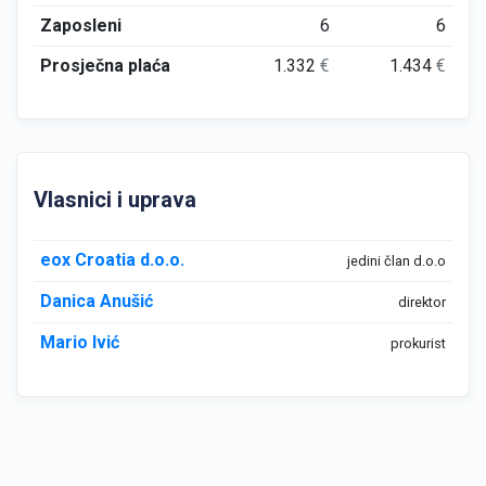
Zaposleni
6
6
Prosječna plaća
1.332
€
1.434
€
Vlasnici i uprava
eox Croatia d.o.o.
jedini član d.o.o
Danica Anušić
direktor
Mario Ivić
prokurist