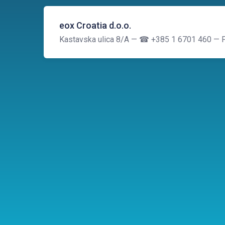
eox Croatia d.o.o.
Kastavska ulica 8/A
— ☎ +385 1 6701 460
— P