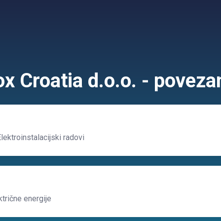
ox Croatia d.o.o. - poveza
lektroinstalacijski radovi
trične energije