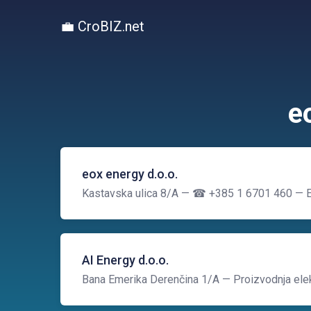
💼 CroBIZ.net
e
eox energy d.o.o.
Kastavska ulica 8/A
— ☎ +385 1 6701 460
— E
AI Energy d.o.o.
Bana Emerika Derenčina 1/A
— Proizvodnja elek