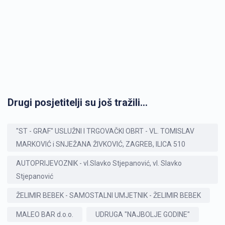
Drugi posjetitelji su još tražili...
"ST - GRAF" USLUŽNI I TRGOVAČKI OBRT - VL. TOMISLAV
MARKOVIĆ i SNJEŽANA ŽIVKOVIĆ, ZAGREB, ILICA 510
AUTOPRIJEVOZNIK - vl.Slavko Stjepanović, vl. Slavko
Stjepanović
ŽELIMIR BEBEK - SAMOSTALNI UMJETNIK - ŽELIMIR BEBEK
MALEO BAR d.o.o.
UDRUGA "NAJBOLJE GODINE"