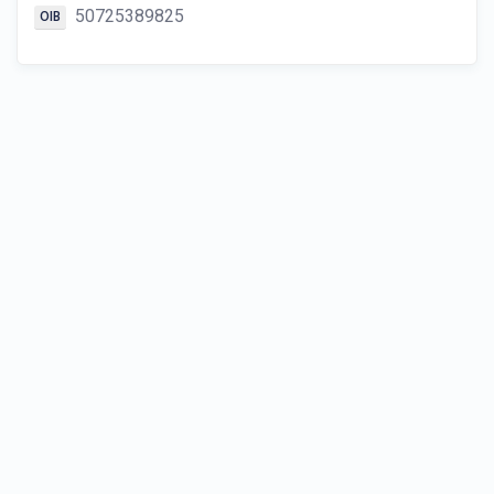
50725389825
OIB