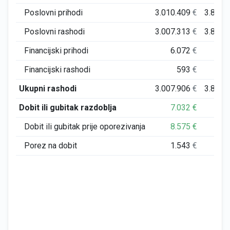
Poslovni prihodi
3.010.409
€
3.813.
Poslovni rashodi
3.007.313
€
3.809.
Financijski prihodi
6.072
€
Financijski rashodi
593
€
1.
Ukupni rashodi
3.007.906
€
3.811.
Dobit ili gubitak razdoblja
7.032
€
2.
Dobit ili gubitak prije oporezivanja
8.575
€
2.
Porez na dobit
1.543
€