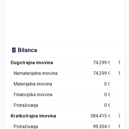
🧾 Bilanca
Dugotrajna imovina
74.299
€
139.
Nematerijalna imovina
74.299
€
136.
Materijalna imovina
0
€
3.
Financijska imovina
0
€
Potraživanja
0
€
Kratkotrajna imovina
384.415
€
735.
Potraživanja
99.304
€
142.