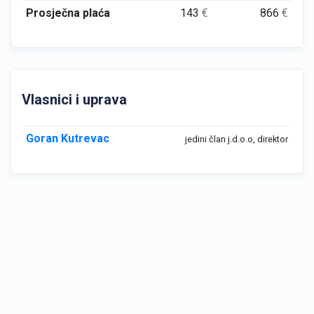
Prosječna plaća
143
€
866
€
Vlasnici i uprava
Goran Kutrevac
jedini član j.d.o.o, direktor