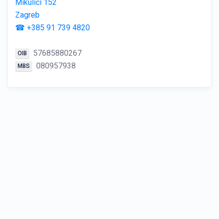
Mikulići 152
Zagreb
☎ +385 91 739 4820
57685880267
OIB
080957938
MBS