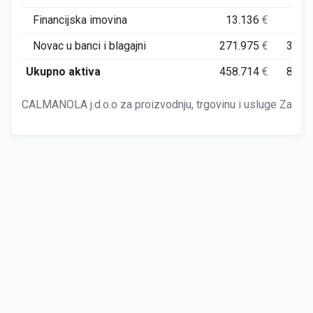
Financijska imovina
13.136
€
10.
Novac u banci i blagajni
271.975
€
393.
Ukupno aktiva
458.714
€
875.
CALMANOLA j.d.o.o za proizvodnju, trgovinu i usluge Zagre