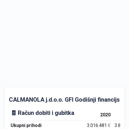
CALMANOLA j.d.o.o. GFI Godišnji financijski iz
🧾 Račun dobiti i gubitka
2020
Ukupni prihodi
3.016.481
€
3.814.