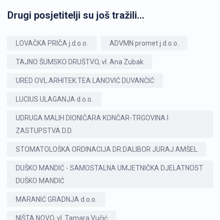
Drugi posjetitelji su još tražili...
LOVAČKA PRIČA j.d.o.o.
ADVMN promet j.d.o.o.
TAJNO ŠUMSKO DRUŠTVO, vl. Ana Zubak
URED OVL.ARHITEK.TEA LANOVIĆ DUVANČIĆ
LUCIUS ULAGANJA d.o.o.
UDRUGA MALIH DIONIČARA KONČAR-TRGOVINA I
ZASTUPSTVA D.D.
STOMATOLOŠKA ORDINACIJA DR.DALIBOR JURAJ AMŠEL
DUŠKO MANDIĆ - SAMOSTALNA UMJETNIČKA DJELATNOST
DUŠKO MANDIĆ
MARANIĆ GRADNJA d.o.o.
NIŠTA NOVO, vl. Tamara Vučić