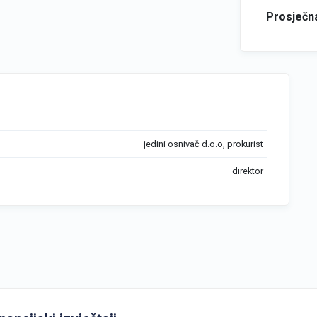
Prosječna
jedini osnivač d.o.o, prokurist
direktor