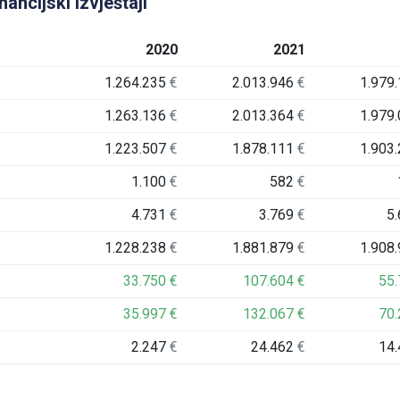
ancijski izvještaji
2020
2021
1.264.235
€
2.013.946
€
1.979
1.263.136
€
2.013.364
€
1.979
1.223.507
€
1.878.111
€
1.903
1.100
€
582
€
4.731
€
3.769
€
5
1.228.238
€
1.881.879
€
1.908
33.750
€
107.604
€
55
35.997
€
132.067
€
70
2.247
€
24.462
€
14