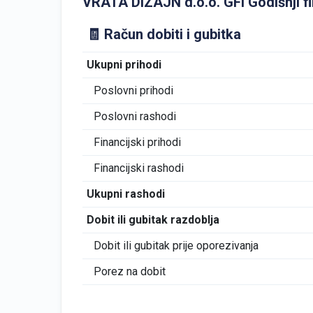
VRATA DIZAJN d.o.o. GFI Godišnji fin
🧾 Račun dobiti i gubitka
Ukupni prihodi
Poslovni prihodi
Poslovni rashodi
Financijski prihodi
Financijski rashodi
Ukupni rashodi
Dobit ili gubitak razdoblja
Dobit ili gubitak prije oporezivanja
Porez na dobit