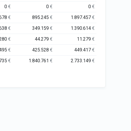
0
€
0
€
0
€
.678
€
895.245
€
1.897.457
€
.638
€
349.159
€
1.390.614
€
.280
€
44.279
€
11.279
€
.495
€
425.528
€
449.417
€
.735
€
1.840.761
€
2.733.149
€