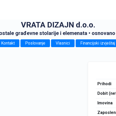
VRATA DIZAJN d.o.o.
ostale građevne stolarije i elemenata
• osnovano
Kontakt
Poslovanje
Vlasnici
Financijski izvještaj
Prihodi
Dobit (ne
Imovina
Zaposlen