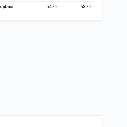
 plaća
547
€
637
€