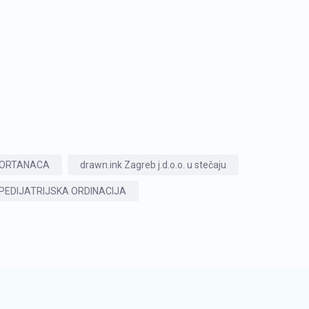
ORTANACA
drawn.ink Zagreb j.d.o.o. u stečaju
A PEDIJATRIJSKA ORDINACIJA