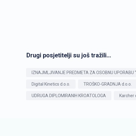
Drugi posjetitelji su još tražili...
IZNAJMLJIVANJE PREDMETA ZA OSOBNU UPORABU "N.B."
Digital Kinetics d.o.o.
TROŠKO-GRADNJA d.o.o.
UDRUGA DIPLOMIRANIH KROATOLOGA
Karcher d