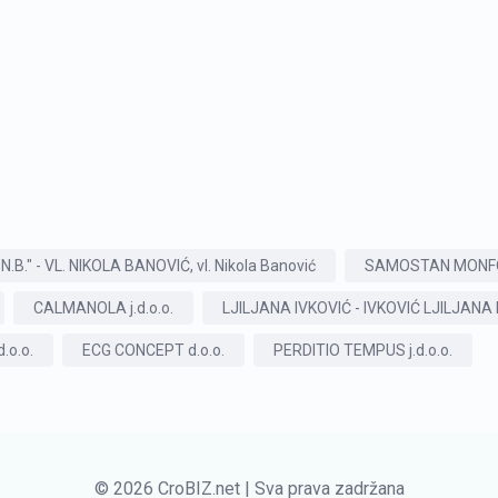
 - VL. NIKOLA BANOVIĆ, vl. Nikola Banović
SAMOSTAN MONF
CALMANOLA j.d.o.o.
LJILJANA IVKOVIĆ - IVKOVIĆ LJILJAN
.o.o.
ECG CONCEPT d.o.o.
PERDITIO TEMPUS j.d.o.o.
© 2026 CroBIZ.net | Sva prava zadržana