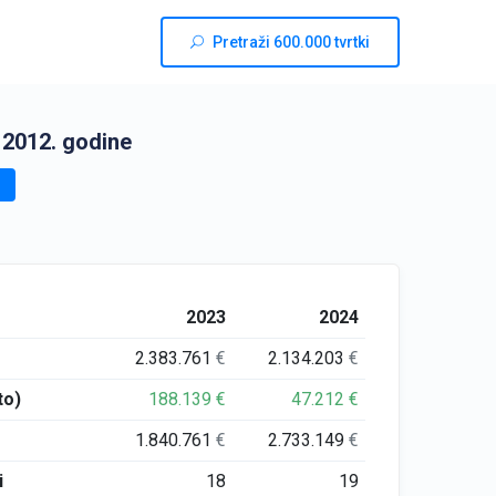
Pretraži 600.000 tvrtki
 2012. godine
2023
2024
2.383.761
€
2.134.203
€
to)
188.139
€
47.212
€
1.840.761
€
2.733.149
€
i
18
19